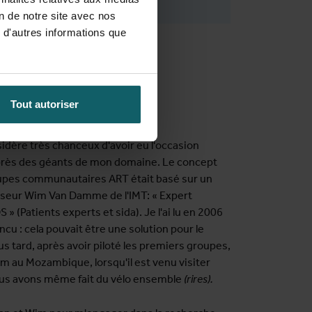
on de notre site avec nos
 d'autres informations que
Tout autoriser
 arrivé à l'IMT ?
dère très chanceux d'avoir eu l'occasion
près des géants de mon domaine. Le concept
oupes communautaires ART était basé sur un
esseur Wim Van Damme de l'IMT: « Expert
 » (Patients experts et sida). Je l'ai lu en 2006
incu : cela pouvait être une solution pour le
 tard, après avoir piloté les premiers groupes,
im au Mozambique, lorsqu'il est venu visiter
ous avons même fait du vélo ensemble
(rires).