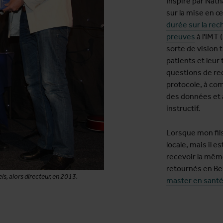
Inspiré par Nat
sur la mise en œ
durée sur la rec
preuves
à l'IMT 
sorte de vision 
patients et leur
questions de rec
protocole, à co
des données et à
instructif.
Lorsque mon fils 
locale, mais il e
recevoir la mê
retournés en Bel
, alors directeur, en 2013.
master en santé