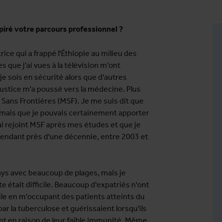
iré votre parcours professionnel ?
ce qui a frappé l'Éthiopie au milieu des
s que j'ai vues à la télévision m'ont
e sois en sécurité alors que d'autres
njustice m'a poussé vers la médecine. Plus
 Sans Frontières (MSF). Je me suis dit que
 mais que je pouvais certainement apporter
ai rejoint MSF après mes études et que je
pendant près d'une décennie, entre 2003 et
ys avec beaucoup de plages, mais je
xte était difficile. Beaucoup d'expatriés n'ont
ile en m'occupant des patients atteints du
r la tuberculose et guérissaient lorsqu'ils
ent en raison de leur faible immunité. Même