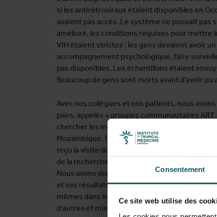
si les antirétroviraux étaient disponibles en O
avaient pas accès. Le système ne pouvait pas su
amélioré, les conditions requises pour mettre 
VIH étaient strictes : les gens devaient avoir 
accompagnement psychologique, faire surveiller
pas disponibles. Les échantillons étaient envoy
Beaucoup de gens sont morts avant d'avoir pu 
Avec nos collègues et nos patients, nous avo
pairs, appelés « groupes communautaires ART ».
chercher les médicaments à la clinique de la vill
Mozambique. Ce modèle de soins a suscité b
reçu la visite de Nathan Ford, un collègue de 
de la recherche. Il nous a dit : « Vous devriez 
Consentement
Nous avons donc rédigé un manuscrit, l'avons p
et ses résultats lors de nombreuses conférences
mêmes dans leurs soins chroniques est devenue
Ce site web utilise des cook
d'autres et mise en œuvre dans les pays voisins
Les cookies nous permettent d