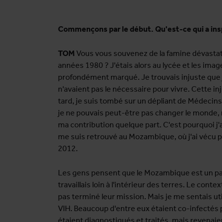
Commençons par le début. Qu'est-ce qui a insp
TOM
Vous vous souvenez de la famine dévastatri
années 1980 ? J'étais alors au lycée et les image
profondément marqué. Je trouvais injuste que j
n'avaient pas le nécessaire pour vivre. Cette i
tard, je suis tombé sur un dépliant de Médecins
je ne pouvais peut-être pas changer le monde,
ma contribution quelque part. C'est pourquoi j'
me suis retrouvé au Mozambique, où j'ai vécu 
2012.
Les gens pensent que le Mozambique est un pa
travaillais loin à l'intérieur des terres. Le conte
pas terminé leur mission. Mais je me sentais ut
VIH. Beaucoup d'entre eux étaient co-infectés pa
étaient diagnostiqués et traités, mais revenai