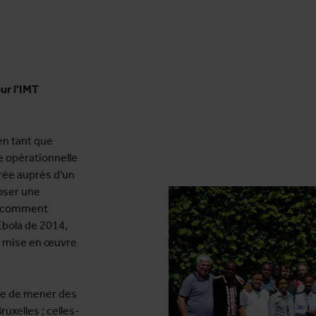
ur l'IMT
 en tant que
 opérationnelle
urée auprès d'un
oser une
et comment
Ebola de 2014,
e mise en œuvre
ble de mener des
uxelles ; celles-