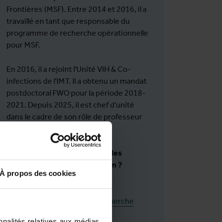
Frontières (MSF). Entre 2014 et 2016, il a
travaillé en tant que responsable du
programme de recherche opérationnelle
pour MSF.
En 2016, il a rejoint l'Unité VIH & Co-
infections de l'IMT. Il a obtenu un mandat
postdoctoral FWO pour la période 2018-
2021. Depuis 2025, il est chef d'unité
dans le cadre de son rôle de professeur
de tuberculose.
Vous souhaitez être informé des
activités et des projets de Tom ?
À propos des cookies
Suivez-le sur
LinkedIn
Consultez son
profil de recherche
nnalités relatives aux médias