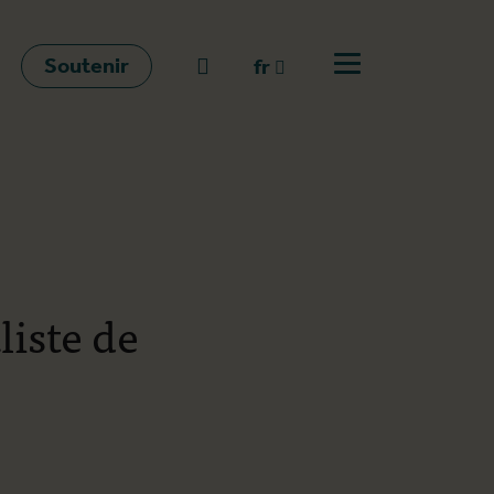
Soutenir
go to search
fr
Ouvrir le menu
fr
en
nl
liste de