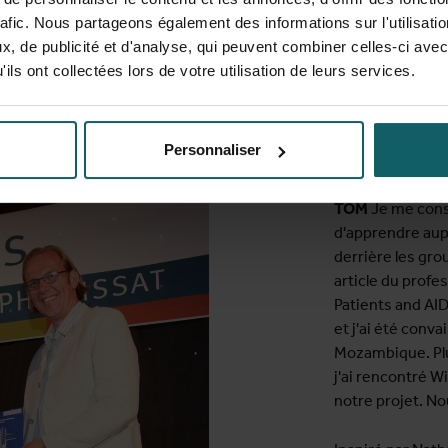
rafic. Nous partageons également des informations sur l'utilisati
, de publicité et d'analyse, qui peuvent combiner celles-ci avec
ils ont collectées lors de votre utilisation de leurs services.
Personnaliser
Quand êtes-vous
TOM
Je me consi
d'apprendre au
derrière les gr
article du prof
Patients and AIDS
et j'ai été conva
Mozambique. Plus
j'ai rencontré W
notre projet. N