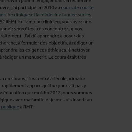
han et Wim pour m'engager dans la recherche
uvre, j'ai participé en 2010 au
cours de courte
herche clinique et la médecine fondée sur les
(SCREM). En tant que clinicien, vous avez une
tunnel : vous êtes très concentré sur vos
 traitement. J'ai dû apprendre à poser des
herche, à formuler des objectifs, à rédiger un
mprendre les exigences éthiques, à nettoyer
 rédiger un manuscrit. Le cours était très
a eu six ans, il est entré à l'école primaire
st rapidement apparu qu'il ne pourrait pas y
me éducation que moi. En 2012, nous sommes
gique avec ma famille et je me suis inscrit au
 publique
à l'IMT.