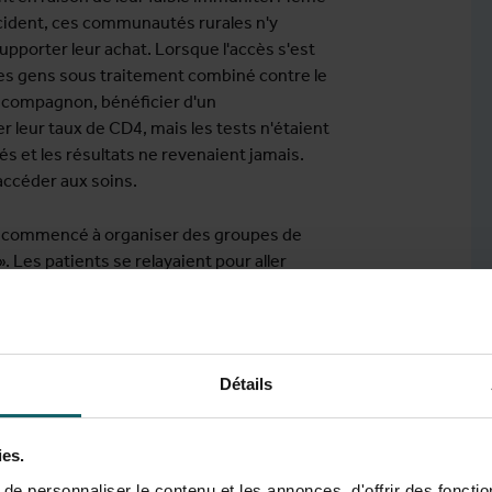
ccident, ces communautés rurales n'y
pporter leur achat. Lorsque l'accès s'est
les gens sous traitement combiné contre le
un compagnon, bénéficier d'un
 leur taux de CD4, mais les tests n'étaient
és et les résultats ne revenaient jamais.
accéder aux soins.
ns commencé à organiser des groupes de
 Les patients se relayaient pour aller
e et les apporter dans les zones rurales du
eaucoup d'enthousiasme. Nous avons même
MSF et mon premier mentor dans le domaine
documenter et publier votre expérience. »
Détails
ublié et avons présenté le modèle de soins
. L'idée d'impliquer les patients eux-
 une directive nationale, adoptée par
ies.
.
e personnaliser le contenu et les annonces, d'offrir des fonctio