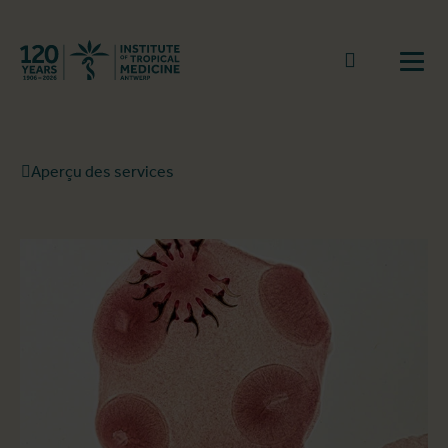
Retourner à la page d'accueil
go to sear
Ouvr
Aperçu des services