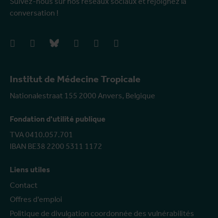
Suivez-nous sur nos réseaux sociaux et rejoignez la
conversation !
facebook
instagram
bluesky
linkedIn
youtube
vimeo
Institut de Médecine Tropicale
Nationalestraat 155 2000 Anvers, Belgique
Fondation d'utilité publique
TVA 0410.057.701
IBAN BE38 2200 5311 1172
Liens utiles
Contact
Offres d'emploi
Politique de divulgation coordonnée des vulnérabilités