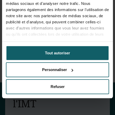
médias sociaux et d'analyser notre trafic. Nous
Si vous souhaitez consulter l'un de nos experts
partageons également des informations sur l'utilisation de
médicaux, vous devez prendre rendez-vous au
notre site avec nos partenaires de médias sociaux, de
préalable.
publicité et d'analyse, qui peuvent combiner celles-ci
avec d'autres informations que vous leur avez fournies
Prendre rendez-vous
ou qu'ils ont collectées lors de votre utilisation de leurs
services.
Tout autoriser
Personnaliser
Restez au courant
des activités de
Refuser
l'IMT