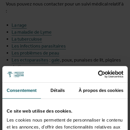
Vous pouvez nous contacter pour un suivi médical relatif à
:
La rage
La maladie de Lyme
La tuberculose
Les infections parasitaires
Les problèmes de peau
Les ectoparasites
:
gale
, poux, punaises de lit, piqûres
de tiques, ...
Les infections complexes
(infections des os et des
articulations)
Hémoglobinopathies
: drépanocytose et thalassémie
Consentement
Détails
À propos des cookies
Ce site web utilise des cookies.
Prendre rendez-vous
Les cookies nous permettent de personnaliser le contenu
et les annonces, d'offrir des fonctionnalités relatives aux