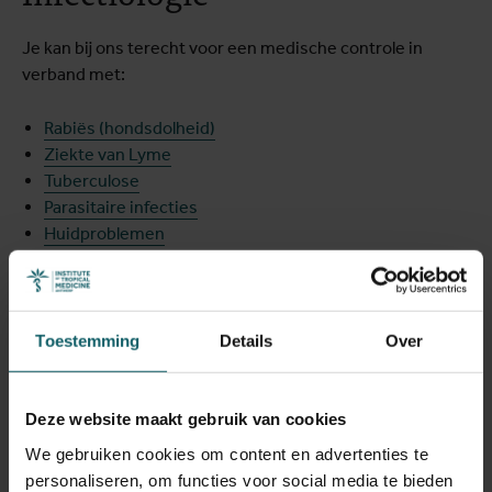
Je kan bij ons terecht voor een medische controle in
verband met:
Rabiës (hondsdolheid)
Ziekte van Lyme
Tuberculose
Parasitaire infecties
Huidproblemen
Ectoparasieten
:
scabiës / schurft
, luizen, bedwantsen,
tekenbeten, ...
Complexe infecties
(infecties van botten en
gewrichten)
Toestemming
Details
Over
Hemoglobinopathieën
: sikkelcelziekte en thalassemie
Deze website maakt gebruik van cookies
We gebruiken cookies om content en advertenties te
Maak een afspraak
personaliseren, om functies voor social media te bieden