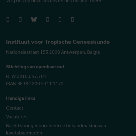
Volg ons op onze socials en discussieer mee!
facebook
instagram
bluesky
linkedIn
youtube
vimeo
Instituut voor Tropische Geneeskunde
Nationalestraat 155 2000 Antwerpen, België
Stichting van openbaar nut
BTW 0410.057.701
IBAN BE38 2200 5311 1172
Handige links
Contact
Vacatures
Beleid voor gecoördineerde bekendmaking van
kwetsbaarheden