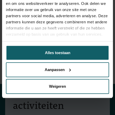
en om ons websiteverkeer te analyseren. Ook delen we
informatie over uw gebruik van onze site met onze
Als je een van onze medische deskundigen
partners voor social media, adverteren en analyse. Deze
wenst te zien, moet je een afspraak maken.
partners kunnen deze gegevens combineren met andere
informatie die u aan ze heeft verstrekt of die ze hebben
verzameld op basis van uw gebruik van hun services.
Maak een afspraak
Alles toestaan
Aanpassen
Blijf op de hoogte
van onze
Weigeren
activiteiten