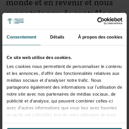
monde et en revenir et nous
avons très peu de contrôle sur
ce que nous emportons avec
nous. Je pense ici non
Consentement
Détails
À propos des cookies
seulement aux virus comme le
coronavirus, mais aussi aux
Ce site web utilise des cookies.
insectes et autres animaux.
Les cookies nous permettent de personnaliser le contenu
et les annonces, d'offrir des fonctionnalités relatives aux
Les moustiques, par exemple,
médias sociaux et d'analyser notre trafic. Nous
arrivent quotidiennement
partageons également des informations sur l'utilisation de
notre site avec nos partenaires de médias sociaux, de
jusqu'à nous par différentes
publicité et d'analyse, qui peuvent combiner celles-ci
avec d'autres informations que vous leur avez fournies
voies », explique Anna
ou qu'ils ont collectées lors de votre utilisation de leurs
Schneider, assistante de
services.