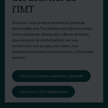
l'IMT
virus du Nil occidental
Du 6 au 17 juillet 2026, Stien Vereecken et
D
Plus d'info
P
Emma Vandenberghe, deux scientifiques
s
de l'Unité d'Entomologie `à l'IMT, ont
i
Inscrivez-vous à notre newsletter générale
participé à un programme de formation
d
(mensuelle) et à The Healthropist (bimestrielle),
spécialisé chez Ecodevelopment, en
N
notre newsletter dédiée à la collecte de fonds,
Grèce, grâce au soutien d'une bourse de
d
pour recevoir des informations sur nos
mobilité Erasmus+.
p
recherches, nos projets, nos idées, nos
œ
événements à venir, nos formations, et bien plus
l
encore !
s
i
l
S'inscrire à notre newsletter générale
p
c
S'inscrire à The Healthropist