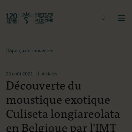
Retourner à la page d'accueil
go to sear
Ouvr
Aperçu des nouvelles
20 août 2021
Articles
Découverte du
moustique exotique
Culiseta longiareolata
en Belgique par l'IMT