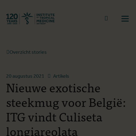
Terug naar start
Naar zoek
Open
Overzicht stories
20 augustus 2021
Artikels
Nieuwe exotische
steekmug voor België:
ITG vindt Culiseta
longiareolata