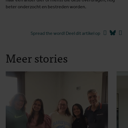
beter onderzocht en bestreden worden.
Facebook
Blues
Li
Spread the word! Deel dit artikel op
Meer stories