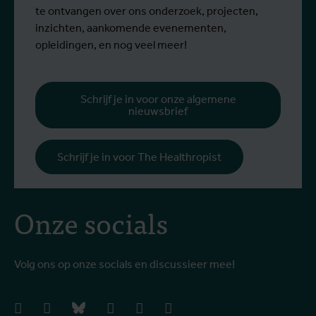
steun van een Erasmus+-mobiliteitsbeurs
D
te ontvangen over ons onderzoek, projecten,
voor personeel.
k
inzichten, aankomende evenementen,
v
opleidingen, en nog veel meer!
v
g
b
Schrijf je in voor onze algemene
nieuwsbrief
h
Schrijf je in voor The Healthropist
Onze socials
Volg ons op onze socials en discussieer mee!
facebook
instagram
bluesky
linkedIn
youtube
vimeo