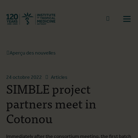
Retourner à la page d'accueil
go to sear
Ouvr
Aperçu des nouvelles
24 octobre 2022
Articles
SIMBLE project
partners meet in
Cotonou
Immediately after the consortium meeting, the first batch