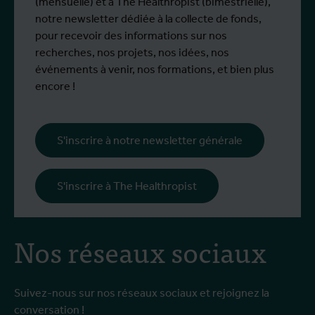
participé à un programme de formation
d
(mensuelle) et à The Healthropist (bimestrielle),
spécialisé chez Ecodevelopment, en
N
notre newsletter dédiée à la collecte de fonds,
Grèce, grâce au soutien d'une bourse de
d
pour recevoir des informations sur nos
mobilité Erasmus+.
p
recherches, nos projets, nos idées, nos
œ
événements à venir, nos formations, et bien plus
l
encore !
s
i
l
S'inscrire à notre newsletter générale
p
c
S'inscrire à The Healthropist
Nos réseaux sociaux
Suivez-nous sur nos réseaux sociaux et rejoignez la
conversation !