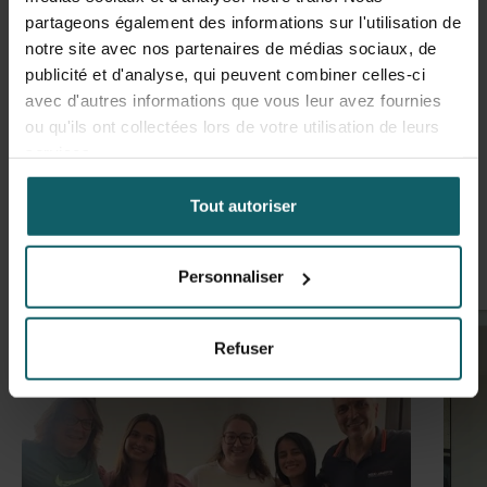
diagnostic mieux adapté implique un meilleur traitement.
partageons également des informations sur l'utilisation de
notre site avec nos partenaires de médias sociaux, de
publicité et d'analyse, qui peuvent combiner celles-ci
avec d'autres informations que vous leur avez fournies
ou qu'ils ont collectées lors de votre utilisation de leurs
Faites passer le mot ! Partagez cette nouvelle
Facebook
Blues
Li
services.
sur
Tout autoriser
Nouvelles similaires
Personnaliser
Refuser