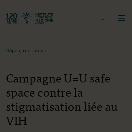
Retourner à la page d'accueil
go to sear
Ouvr
Aperçu des projets
Campagne U=U safe
space contre la
stigmatisation liée au
VIH