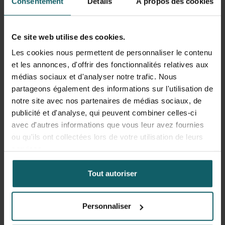
Événement IDAHOT : soins liés au
Consentement
Détails
À propos des cookies
VIH et stigmatisation
Ce site web utilise des cookies.
5 mai 2026
Les cookies nous permettent de personnaliser le contenu
et les annonces, d'offrir des fonctionnalités relatives aux
À l'occasion de la
Journée internationale contre
médias sociaux et d'analyser notre trafic. Nous
l'homophobie, la biphobie et la transphobie
, l'IMT, en
partageons également des informations sur l'utilisation de
collaboration avec la Haute école KdG, a sensibilisé le
notre site avec nos partenaires de médias sociaux, de
public à la discrimination subie par les communautés
publicité et d'analyse, qui peuvent combiner celles-ci
LGBTQIA+ et promu l'égalité et l'inclusion. Nous avons
avec d'autres informations que vous leur avez fournies
présenté notre campagne ainsi que des outils
ou qu'ils ont collectées lors de votre utilisation de leurs
pratiques pour soutenir des environnements
services.
inclusifs.
Tout autoriser
Personnaliser