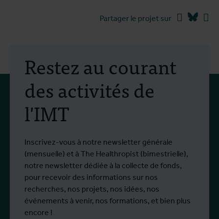
Montrez #asmilethatsticks
Facebook
Blues
Li
Partager le projet sur
pendant l'Antwerp Pride 2024
Restez au courant
des activités de
l'IMT
Inscrivez-vous à notre newsletter générale
(mensuelle) et à The Healthropist (bimestrielle),
notre newsletter dédiée à la collecte de fonds,
pour recevoir des informations sur nos
recherches, nos projets, nos idées, nos
événements à venir, nos formations, et bien plus
encore !