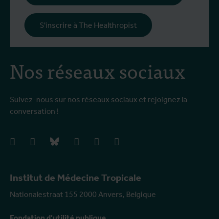
S'inscrire à The Healthropist
Nos réseaux sociaux
Suivez-nous sur nos réseaux sociaux et rejoignez la
conversation !
facebook
instagram
bluesky
linkedIn
youtube
vimeo
Institut de Médecine Tropicale
Nationalestraat 155 2000 Anvers, Belgique
Fondation d'utilité publique