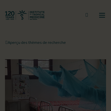
Retourner à la page d'accueil
go to sear
Ouvr
Aperçu des thèmes de recherche