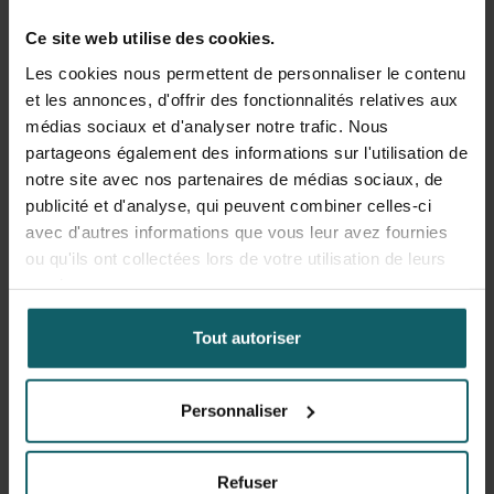
Ce site web utilise des cookies.
Liens
Les cookies nous permettent de personnaliser le contenu
et les annonces, d'offrir des fonctionnalités relatives aux
Site web Ebola
: informations pour les
médias sociaux et d'analyser notre trafic. Nous
citoyens et les professionnels de santé en
partageons également des informations sur l'utilisation de
Belgique
notre site avec nos partenaires de médias sociaux, de
publicité et d'analyse, qui peuvent combiner celles-ci
avec d'autres informations que vous leur avez fournies
Education
ou qu'ils ont collectées lors de votre utilisation de leurs
services.
Master (MSc) in Public Health - orientation
Tout autoriser
Health Systems and Disease Control
Health Policy and Systems Research
Methodology
(cours de courte durée)
Personnaliser
Health Policy & Governance
(cours de courte
durée)
Refuser