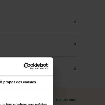
faq.read more
faq.read more
faq.read more
À propos des cookies
Montrer tous
nnalités relatives aux médias