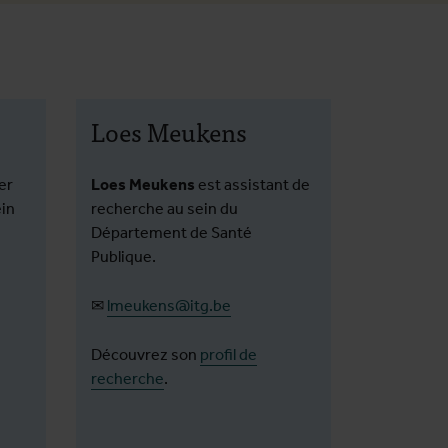
Sanctions et droit à la
L'IMT
santé dans la Syrie de
West
l'après-Assad
sur l
médi
Loes Meukens
vacc
er
Loes Meukens
est assistant de
ein
recherche au sein du
Département de Santé
Publique.
✉
lmeukens@itg.be
Découvrez son
profil de
recherche
.