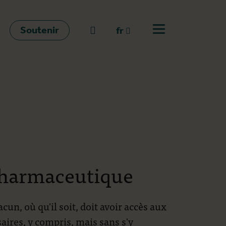
Soutenir
go to search
fr
Ouvrir le menu
fr
en
nl
Pharmaceutique
cun, où qu'il soit, doit avoir accès aux
aires, y compris, mais sans s'y