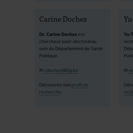
Carine Dochez
Yu
Dr. Carine Dochez
est
Yu-
chercheur post-doctoral au
rech
sein du Département de Santé
Dép
Publique.
Publ
✉
cdochez@itg.be
✉
y
Découvrez son
profil de
Déc
recherche
.
rec