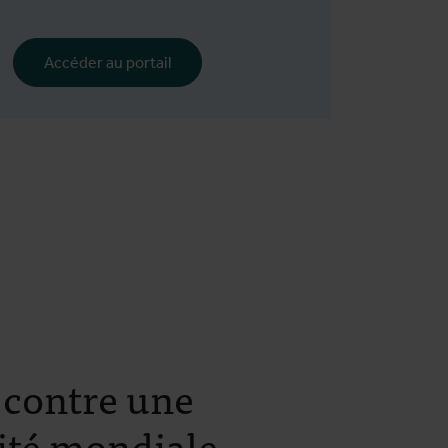
Accéder au portail
 contre une
ité mondiale