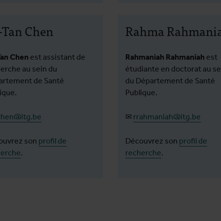
-Tan Chen
Rahma Rahmani
Tan Chen
est assistant de
Rahmaniah Rahmaniah
est
erche au sein du
étudiante en doctorat au se
artement de Santé
du Département de Santé
ique.
Publique.
chen@itg.be
✉
rrahmaniah@itg.be
ouvrez son
profil de
Découvrez son
profil de
herche
.
recherche
.