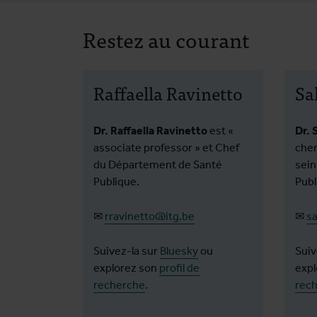
Une nouvelle étude révèle
Restez au courant
l’étendue critique des
pénuries de médicaments
à Gaza
Raffaella Ravinetto
Sa
Dr. Raffaella Ravinetto
est «
Dr. 
associate professor » et Chef
cher
du Département de Santé
sein
Publique.
Publ
✉
rravinetto@itg.be
✉
s
Suivez-la sur
Bluesky
ou
Suiv
explorez son
profil de
expl
recherche
.
rec