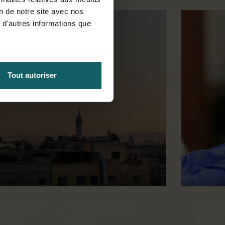
on de notre site avec nos
 d'autres informations que
Tout autoriser
23 janvier
Communiqués de
11 déc
2025
presse
2024