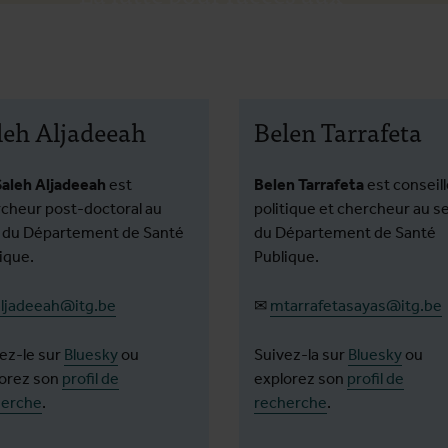
médicaments essentiels
dans le nord de la Syrie
leh Aljadeeah
Belen Tarrafeta
Saleh Aljadeeah
est
Belen Tarrafeta
est conseill
cheur post-doctoral au
politique et chercheur au s
 du Département de Santé
du Département de Santé
ique.
Publique.
aljadeeah@itg.be
✉
mtarrafetasayas@itg.be
ez-le sur
Bluesky
ou
Suivez-la sur
Bluesky
ou
orez son
profil de
explorez son
profil de
herche
.
recherche
.