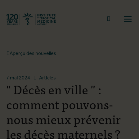
Retourner à la page d'accueil
go to sear
Ouvr
Aperçu des nouvelles
7 mai 2024
Articles
" Décès en ville " :
comment pouvons-
nous mieux prévenir
les décès maternels ?