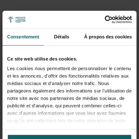
Consentement
Détails
À propos des cookies
Ce site web utilise des cookies.
Les cookies nous permettent de personnaliser le contenu
et les annonces, d'offrir des fonctionnalités relatives aux
médias sociaux et d'analyser notre trafic. Nous
partageons également des informations sur l'utilisation de
notre site avec nos partenaires de médias sociaux, de
publicité et d'analyse, qui peuvent combiner celles-ci
avec d'autres informations que vous leur avez fournies
ou qu'ils ont collectées lors de votre utilisation de leurs
Professors Lenka Beňová (ITM) et Alexandre Delamou (African
services.
Centre of Excellence) in 2024