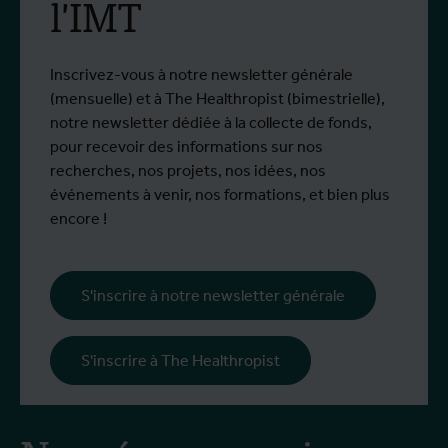
l'IMT
virus du Nil occidental
Du 6 au 17 juillet 2026, Stien Vereecken et
D
Plus d'info
P
Emma Vandenberghe, deux scientifiques
s
de l'Unité d'Entomologie `à l'IMT, ont
i
Inscrivez-vous à notre newsletter générale
participé à un programme de formation
d
(mensuelle) et à The Healthropist (bimestrielle),
spécialisé chez Ecodevelopment, en
N
notre newsletter dédiée à la collecte de fonds,
Grèce, grâce au soutien d'une bourse de
d
pour recevoir des informations sur nos
mobilité Erasmus+.
p
recherches, nos projets, nos idées, nos
œ
événements à venir, nos formations, et bien plus
l
encore !
s
i
l
S'inscrire à notre newsletter générale
p
c
S'inscrire à The Healthropist