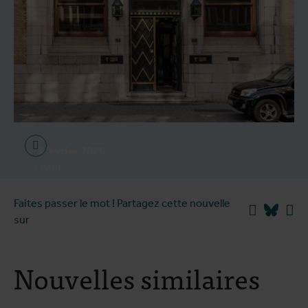
5 février 2026
Event
Décoloniser la santé mondiale
Faites passer le mot ! Partagez cette nouvelle
et l'education
Facebook
Blues
Li
sur
Nouvelles similaires