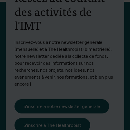
formation pratique en
des activités de
lutte antivectorielle et
l'IMT
virus du Nil occidental
Du 6 au 17 juillet 2026, Stien Vereecken et
D
Plus d'info
P
Emma Vandenberghe, deux scientifiques
s
de l'Unité d'Entomologie `à l'IMT, ont
i
Inscrivez-vous à notre newsletter générale
participé à un programme de formation
d
(mensuelle) et à The Healthropist (bimestrielle),
spécialisé chez Ecodevelopment, en
N
notre newsletter dédiée à la collecte de fonds,
Grèce, grâce au soutien d'une bourse de
d
pour recevoir des informations sur nos
mobilité Erasmus+.
p
recherches, nos projets, nos idées, nos
œ
événements à venir, nos formations, et bien plus
l
encore !
s
i
l
S'inscrire à notre newsletter générale
p
c
S'inscrire à The Healthropist