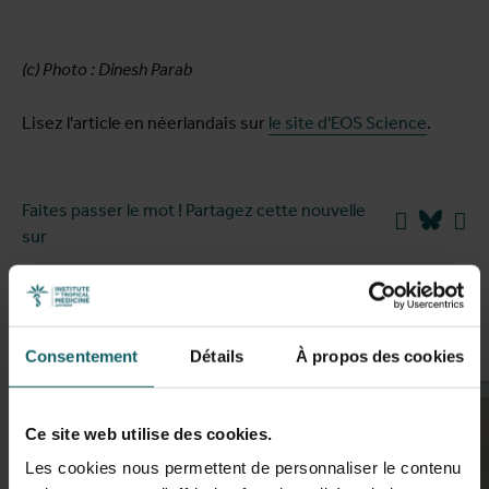
(c) Photo : Dinesh Parab
Lisez l'article en néerlandais sur
le site d'EOS Science
.
Faites passer le mot ! Partagez cette nouvelle
Facebook
Blues
Li
sur
Nouvelles similaires
Consentement
Détails
À propos des cookies
Ce site web utilise des cookies.
Les cookies nous permettent de personnaliser le contenu