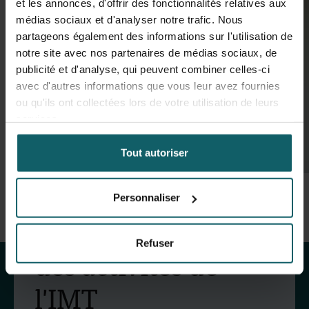
et les annonces, d'offrir des fonctionnalités relatives aux
médias sociaux et d'analyser notre trafic. Nous
partageons également des informations sur l'utilisation de
notre site avec nos partenaires de médias sociaux, de
publicité et d'analyse, qui peuvent combiner celles-ci
avec d'autres informations que vous leur avez fournies
ou qu'ils ont collectées lors de votre utilisation de leurs
services.
Tout autoriser
Personnaliser
30 juillet 2026
- Articles
2
Mobilité Erasmus+ :
Restez au courant
formation pratique en
Refuser
des activités de
lutte antivectorielle et
l'IMT
virus du Nil occidental
Du 6 au 17 juillet 2026, Stien Vereecken et
D