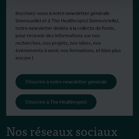
Plus d'info
P
Emma Vandenberghe, deux scientifiques
s
de l'Unité d'Entomologie `à l'IMT, ont
i
Inscrivez-vous à notre newsletter générale
participé à un programme de formation
d
(mensuelle) et à The Healthropist (bimestrielle),
spécialisé chez Ecodevelopment, en
N
notre newsletter dédiée à la collecte de fonds,
Grèce, grâce au soutien d'une bourse de
d
pour recevoir des informations sur nos
mobilité Erasmus+.
p
recherches, nos projets, nos idées, nos
œ
événements à venir, nos formations, et bien plus
l
encore !
s
i
l
S'inscrire à notre newsletter générale
p
c
S'inscrire à The Healthropist
Nos réseaux sociaux