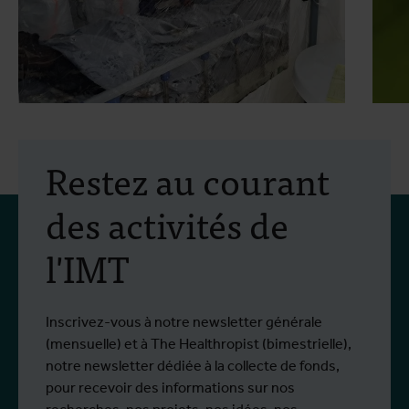
2 juillet 2026
- Communiqués de presse
1
Une étude portant sur
Restez au courant
deux traitements contre le
des activités de
virus Bundibugyo démarre
l'IMT
à Bunia
Depuis le début de l'épidémie, plus de
D
Plus d'info
P
1,400 personnes ont été infectées et plus
o
de 430 sont décédées.
Inscrivez-vous à notre newsletter générale
(mensuelle) et à The Healthropist (bimestrielle),
notre newsletter dédiée à la collecte de fonds,
pour recevoir des informations sur nos