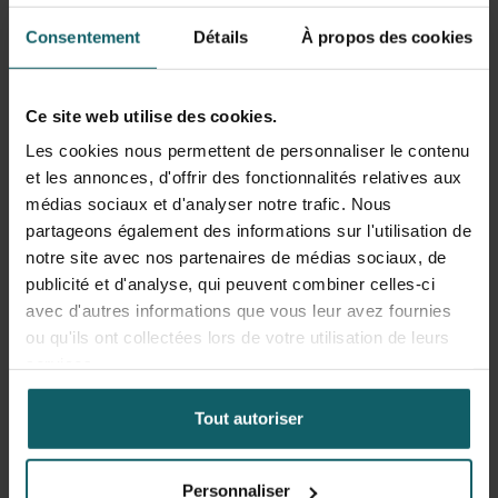
Consentement
Détails
À propos des cookies
Soins différenciés
Ce site web utilise des cookies.
Le nombre en augmentation d'utilisateurs de la PrEP
Les cookies nous permettent de personnaliser le contenu
alourdit la charge de travail des 12 CRH dans notre pays.
et les annonces, d'offrir des fonctionnalités relatives aux
Afin de mieux répondre aux besoins des utilisateurs de la
médias sociaux et d'analyser notre trafic. Nous
PrEP et de réduire le seuil pour les groupes vulnérables, il
partageons également des informations sur l'utilisation de
est nécessaire que les modèles de soins soient flexibles.
notre site avec nos partenaires de médias sociaux, de
Les Centres de Référence spécialisés dans le VIH (CRH)
publicité et d'analyse, qui peuvent combiner celles-ci
défendent l'idée de réduire le nombre de consultations
avec d'autres informations que vous leur avez fournies
pour les utilisateurs stables, de transférer les soins de
ou qu'ils ont collectées lors de votre utilisation de leurs
routine des médecins aux infirmières et de renforcer la
services.
coopération entre les centres de santé publique, les
médecins généralistes et les organisations de groupes
Tout autoriser
cibles. Pour y parvenir et afin d'assurer la qualité, un cadre
juridique et une formation pour les médecins généralistes
s’imposent.
Personnaliser