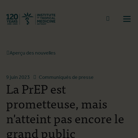
Retourner à la page d'accueil
go to sear
Ouvr
Aperçu des nouvelles
9 juin 2023
Communiqués de presse
La PrEP est
prometteuse, mais
n'atteint pas encore le
grand public