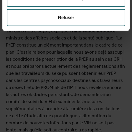
"L'année dernière, nous avons lancé un nouveau plan
interfédéral de lutte contre le VIH avec tous les ministres
Refuser
de la santé, visant à réduire le nombre d'infections par le
VIH dans notre pays", explique
Frank Vandenbroucke
,
ministre des affaires sociales et de la santé publique. "La
PrEP constitue un élément important dans le cadre de ce
plan. C'est la raison pour laquelle nous avons déjà assoupli
les conditions de prescription de la PrEP au sein des CRH
et nous préparons actuellement des réglementations afin
que les travailleurs du sexe puissent obtenir leur PrEP
dans les centres psychosociaux destinés aux travailleurs
du sexe. L'étude PROMISE de l'IMT nous révèlera encore
les autres obstacles persistants. Je demanderai au
comité de suivi du VIH d'examiner les mesures
supplémentaires à prendre à la lumière des conclusions
de cette étude afin de garantir que la diminution du
nombre de nouvelles infections par le VIH ne soit pas
lente, mais qu'elle soit au contraire très rapide.