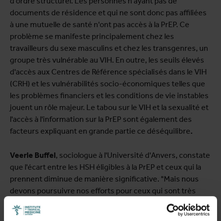
d'ordre structurel. Les personnes n'ayant pas de
documents de résidence et qui ne sont donc pas affiliées
à une mutuelle de santé n'ont pas accès à la PrEP. Ce
problème se manifeste principalement chez les
travailleurs du sexe masculins et chez les transgenres, un
groupe très vulnérable au VIH. En outre, les seuils élevés
d'accès aux Centres de Référence spécialisés dans le VIH
(CRH) et les vulnérabilités socio-économiques telles que
les problèmes financiers et les conditions de vie instables
jouent un rôle majeur. Le tabou sur le VIH et la sexualité et
l'accès à l'information sur la PrEP sont également des
facteurs expliquant en grande partie ce déséquilibre
.
Veerle Buffel
, sociologue à l'Université d'Anvers,
constate
que l'écart entre les HSH éligibles à la PrEP et ceux qui la
prennent diminue de manière significative. "Mais nous
devons poursuivre nos efforts pour ceux qui sont très
vulnérables au VIH mais qui n'ont pas encore trouvé le
chemin vers prise de la PrEP", dit-elle.