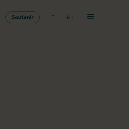
Soutenir
go to search
fr
Ouvrir le menu
fr
en
nl