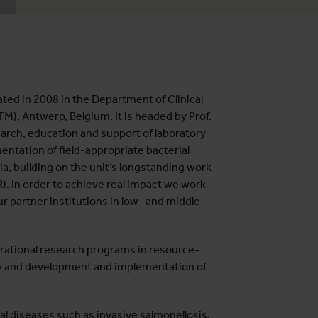
ated in 2008 in the Department of Clinical
ITM), Antwerp, Belgium. It is headed by Prof.
arch, education and support of laboratory
ntation of field-appropriate bacterial
ia, building on the unit’s longstanding work
R). In order to achieve real impact we work
r partner institutions in low- and middle-
erational research programs in resource-
ogy and development and implementation of
al diseases such as invasive salmonellosis.