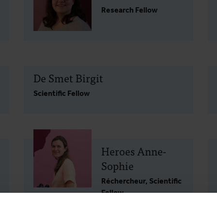
Research Fellow
De Smet Birgit
Scientific Fellow
Heroes Anne-
Sophie
Réchercheur, Scientific
Fellow