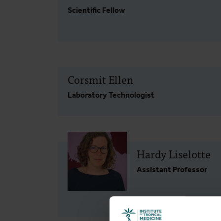
Scientific Fellow
Corsmit Ellen
Laboratory Technologist
Hardy Liselotte
Assistant Professor