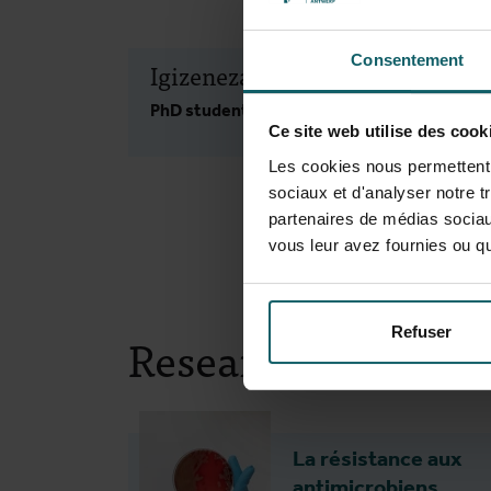
Consentement
Igizeneza Acsa
PhD student
Ce site web utilise des cook
Les cookies nous permettent d
sociaux et d'analyser notre t
partenaires de médias sociaux
vous leur avez fournies ou qu'
Refuser
Research themes
La résistance aux
antimicrobiens