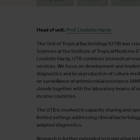
Head of unit:
Prof. Liselotte Hardy
The Unit of Tropical Bacteriology (UTB) was cre
Sciences at the Institute of Tropical Medicine (
Liselotte Hardy. UTB combines biomedical rese
services. We focus on development and impleme
diagnostics and local production of culture med
on surveillance of antimicrobial resistance (AM
closely together with the laboratory teams of ou
income countries.
The UTB is involved in capacity sharing and op
limited settings addressing clinical bacteriol
adapted diagnostics.
Research is further extended to tropical bacteri