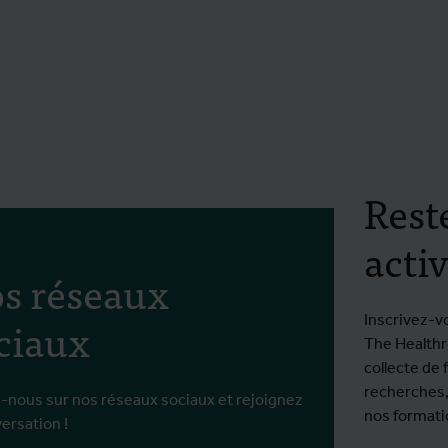
Rest
activ
s réseaux
ciaux
Inscrivez-v
The Healthro
collecte de 
recherches,
-nous sur nos réseaux sociaux et rejoignez
nos formatio
versation !