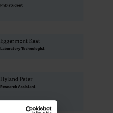
PhD student
Eggermont Kaat
Laboratory Technologist
Hyland Peter
Research Assistant