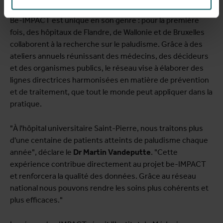
Be-IMPACT est unique en son genre : pour la première
fois, des hôpitaux de Flandre, de Wallonie et de Bruxelles
collaborent à la recherche sur le paludisme. Grâce à des
ateliers annuels réunissant des médecins, des décideurs
et des organismes publics, le réseau vise à élaborer des
lignes directrices harmonisées en matière de prévention
et de traitement, que tout le monde peut appliquer dans la
pratique.
"À l'hôpital universitaire Saint-Pierre, nous traitons plus
d'une centaine de patients atteints de paludisme chaque
année", déclare le
Dr Martin Vandeputte
. "Cette
expérience contribue directement au projet be-IMPACT
et renforcera la qualité des données. Grâce au réseau
national nous pouvons rendre les soins plus cohérents et
plus efficaces."