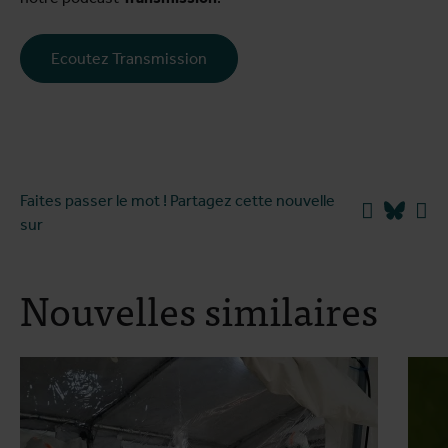
Ecoutez Transmission
Faites passer le mot ! Partagez cette nouvelle
Facebook
Blues
Li
sur
Nouvelles similaires