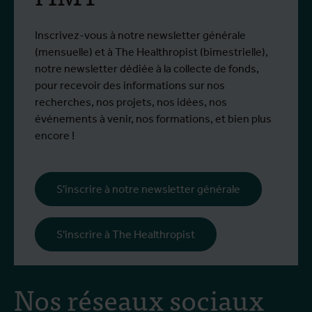
Depuis le début de l'épidémie, plus de
D
Plus d'info
P
1,400 personnes ont été infectées et plus
o
de 430 sont décédées.
Inscrivez-vous à notre newsletter générale
(mensuelle) et à The Healthropist (bimestrielle),
notre newsletter dédiée à la collecte de fonds,
pour recevoir des informations sur nos
recherches, nos projets, nos idées, nos
événements à venir, nos formations, et bien plus
encore !
S'inscrire à notre newsletter générale
S'inscrire à The Healthropist
Nos réseaux sociaux