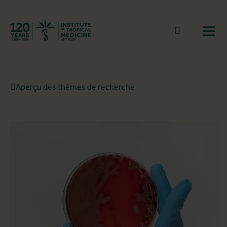
Retourner à la page d'accueil
go to sear
Ouvr
Aperçu des thèmes de recherche