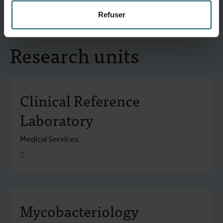
Maladie du sommeil
Refuser
Research units
Clinical Reference
Laboratory
Medical Services
Plus d'info
Mycobacteriology