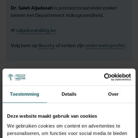
Dr. Saleh Aljadeeah
is postdoctoraal onderzoeker
binnen het Departement Volksgezondheid.
✉
saljadeeah@itg.be
Volg hem op
Bluesky
of verken zijn
onderzoeksprofiel
.
Belen Tarrafeta
Toestemming
Details
Over
Belen Tarrafeta
is beleidsadviseur en onderzoeker
binnen het Departement Volksgezondheid.
Deze website maakt gebruik van cookies
We gebruiken cookies om content en advertenties te
✉
mtarrafetasayas@itg.be
personaliseren, om functies voor social media te bieden