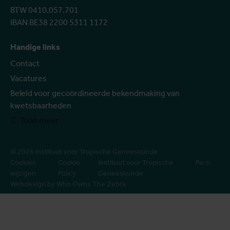
BTW 0410.057.701
IBAN BE38 2200 5311 1172
Handige links
Contact
Vacatures
Beleid voor gecoördineerde bekendmaking van
kwetsbaarheden
Toon meer
© 2026 Instituut voor Tropische Geneeskunde
Cookies
Cookie
Instituut voor Tropische
Pers
wijzigen
Policy
Geneeskunde
Webdesign by Who Owns The Zebra