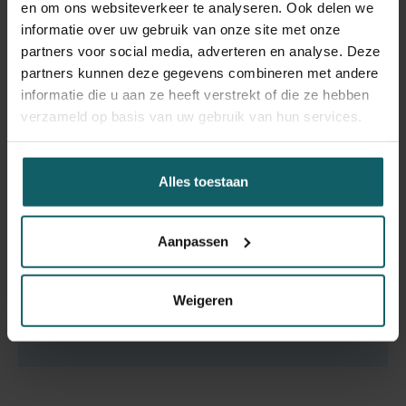
en om ons websiteverkeer te analyseren. Ook delen we
Volg haar op
Bluesky
of verken haar
informatie over uw gebruik van onze site met onze
onderzoeksprofiel
.
partners voor social media, adverteren en analyse. Deze
partners kunnen deze gegevens combineren met andere
informatie die u aan ze heeft verstrekt of die ze hebben
verzameld op basis van uw gebruik van hun services.
Loes Meukens
Alles toestaan
Loes Meukens
is onderzoeksassistent binnen het
Departement Volksgezondheid.
Aanpassen
✉
lmeukens@itg.be
Weigeren
Verken haar
onderzoeksprofiel
.