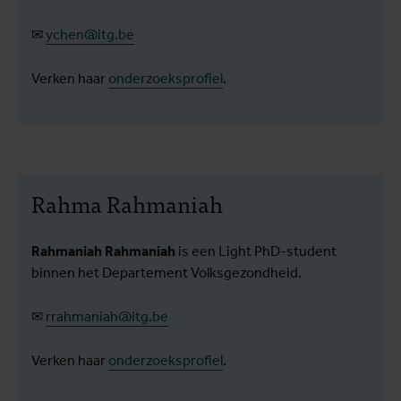
✉
ychen@itg.be
Verken haar
onderzoeksprofiel
.
Rahma Rahmaniah
Rahmaniah Rahmaniah
is een Light PhD-student
binnen het Departement Volksgezondheid.
✉
rrahmaniah@itg.be
Verken haar
onderzoeksprofiel
.