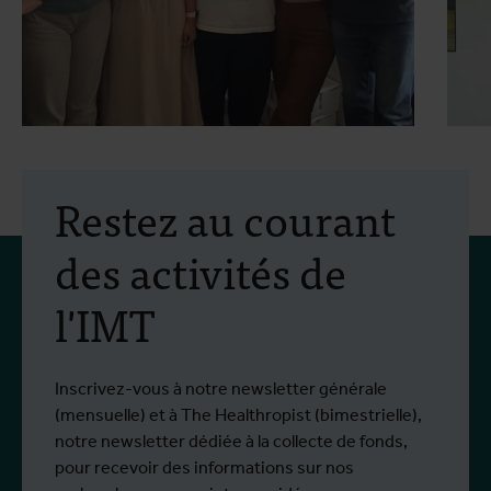
30 juillet 2026
- Articles
2
Mobilité Erasmus+ :
Restez au courant
formation pratique en
des activités de
lutte antivectorielle et
l'IMT
virus du Nil occidental
Du 6 au 17 juillet 2026, Stien Vereecken et
D
Plus d'info
P
Emma Vandenberghe, deux scientifiques
s
de l'Unité d'Entomologie `à l'IMT, ont
i
Inscrivez-vous à notre newsletter générale
participé à un programme de formation
d
(mensuelle) et à The Healthropist (bimestrielle),
spécialisé chez Ecodevelopment, en
N
notre newsletter dédiée à la collecte de fonds,
Grèce, grâce au soutien d'une bourse de
d
pour recevoir des informations sur nos