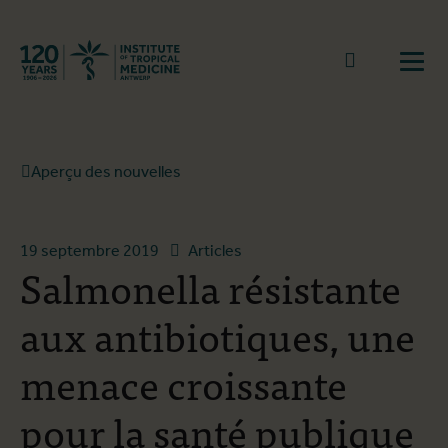
Retourner à la page d'accueil
go to sear
Ouvr
Aperçu des nouvelles
19 septembre 2019
Articles
Salmonella résistante
aux antibiotiques, une
menace croissante
pour la santé publique