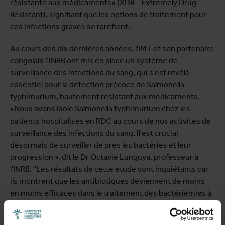
résistante aux médicaments» (XDR - Extremely Drug
Resistant), signifiant que les options de traitement pour
ces infections graves se raréfient.
Au cours des dix dernières années, l'IMT et son partenaire
congolais l’INRB ont mis en place un système de
surveillance des infections du sang, qui s'est révélé
essentiel pour la détection précoce de Salmonella
typhimurium, hautement résistant aux médicaments.
«Nous avons isolé Salmonella typhimurium chez les
patients hospitalisés en RDC au cours de nos activités de
surveillance des infections du sang. Il est crucial
désormais de surveiller de près les bactéries et leur
progression », dit le Dr Octavie Lunguya, professeur à
l'INRB. "Les résultats de cette étude sont inquiétants car
ils montrent que les antibiotiques deviennent de moins
en moins efficaces dans le traitement des bactériémies à
Salmonella typhimurium. Le développement de nouvelles
stratégies de contrôle de cette maladie sera primordial