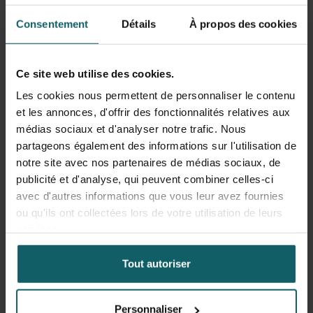
dans les années à venir", prévient le Professeur Jan
Jacobs de l’IMT.
Consentement
Détails
À propos des cookies
Les scientifiques de l'IMT, en collaboration avec des
partenaires de l'Université de Cambridge et du Wellcome
Ce site web utilise des cookies.
Sanger Institute de Cambridge, ont réalisé une analyse
Les cookies nous permettent de personnaliser le contenu
approfondie de l'ADN de Salmonella typhimurium et son
et les annonces, d'offrir des fonctionnalités relatives aux
comportement pour pouvoir bien expliquer ces
médias sociaux et d'analyser notre trafic. Nous
observations. Leur analyse a révélé que les bactéries XDR
partageons également des informations sur l'utilisation de
portent un nouveau plasmide qui provoque une
notre site avec nos partenaires de médias sociaux, de
résistance exceptionnelle. «C’est inquiétant car le
publicité et d'analyse, qui peuvent combiner celles-ci
plasmide est un élément génétique mobile qui pourrait
avec d'autres informations que vous leur avez fournies
être transmis à d’autres bactéries. Tout en accumulant
ou qu'ils ont collectées lors de votre utilisation de leurs
davantage de résistance aux antibiotiques, cette souche
services.
de Salmonella typhimurium présente des nouvelles
mutations génétiques et évolutives et suggère que la
Tout autoriser
bactérie continue de se développer et de provoquer des
infections sanguines », dit le Dr Sandra Van Puyvelde de
l'IMT.
Personnaliser