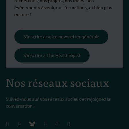
mobilité Erasmus+.
p
recherches, nos projets, nos idées, nos
œ
événements à venir, nos formations, et bien plus
l
encore !
s
i
l
S'inscrire à notre newsletter générale
p
c
S'inscrire à The Healthropist
Nos réseaux sociaux
Suivez-nous sur nos réseaux sociaux et rejoignez la
conversation !
facebook
instagram
bluesky
linkedIn
youtube
vimeo