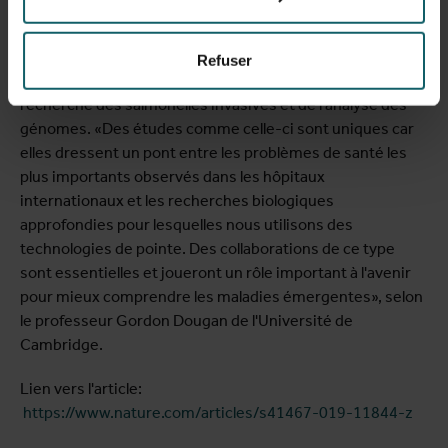
Le Dr Van Puyvelde a étroitement collaboré avec
l’Université de Cambridge et le Wellcome Sanger
Refuser
Institute, des autorités mondiales dans le domaine de la
recherche des salmonelles invasives et de l’analyse des
génomes. «Des études comme celle-ci sont uniques car
elles dressent un pont entre les problèmes de santé les
plus importants observés dans les hôpitaux
internationaux et les recherches biologiques
approfondies pour lesquelles nous utilisons des
technologies de pointe. Des collaborations de ce type
sont essentielles et joueront un rôle important à l'avenir
pour mieux comprendre les maladies émergentes», selon
le professeur Gordon Dougan de l'Université de
Cambridge.
Lien vers l'article:
https://www.nature.com/articles/s41467-019-11844-z