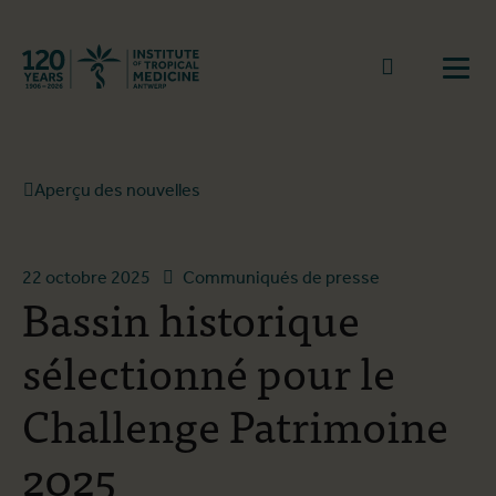
Retourner à la page d'accueil
go to sear
Ouvr
Aperçu des nouvelles
22 octobre 2025
Communiqués de presse
Bassin historique
sélectionné pour le
Challenge Patrimoine
2025