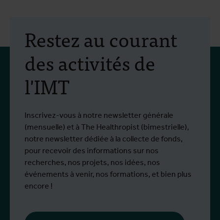
2 juillet 2026
- Communiqués de presse
1
Une étude portant sur
Restez au courant
deux traitements contre le
des activités de
virus Bundibugyo démarre
l'IMT
à Bunia
Depuis le début de l'épidémie, plus de
D
Plus d'info
P
1,400 personnes ont été infectées et plus
o
de 430 sont décédées.
Inscrivez-vous à notre newsletter générale
(mensuelle) et à The Healthropist (bimestrielle),
notre newsletter dédiée à la collecte de fonds,
pour recevoir des informations sur nos
recherches, nos projets, nos idées, nos
événements à venir, nos formations, et bien plus
encore !