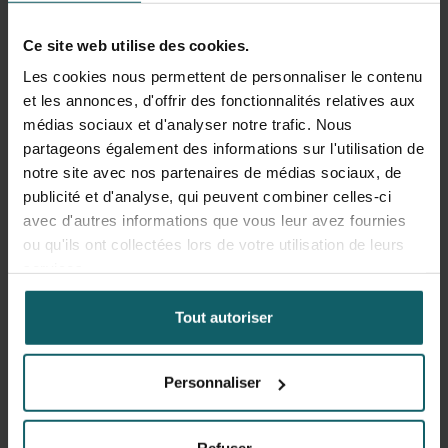
Le Challenge Patrimoine est un concours où le public et un
jury composé de personnalités belges décident quels
Ce site web utilise des cookies.
projets recevront un soutien. Le grand gagnant
Les cookies nous permettent de personnaliser le contenu
bénéficiera d’une restauration menée par l’IRPA, d’une
et les annonces, d'offrir des fonctionnalités relatives aux
valeur de 25.000 euros, rendue possible grâce à la Loterie
médias sociaux et d'analyser notre trafic. Nous
Nationale.
partageons également des informations sur l'utilisation de
notre site avec nos partenaires de médias sociaux, de
Plus le projet reçoit de soutien, plus grandes sont les
publicité et d'analyse, qui peuvent combiner celles-ci
chances de voir renaître ce morceau unique de l’histoire
avec d'autres informations que vous leur avez fournies
anversoise.
ou qu'ils ont collectées lors de votre utilisation de leurs
services.
Plus d’informations
:
https://www.kikirpa.be/fr/objets-
du-patrimoine/anvers-bassin
Tout autoriser
Personnaliser
Faites passer le mot ! Partagez cette nouvelle
Facebook
Blues
Li
sur
Refuser