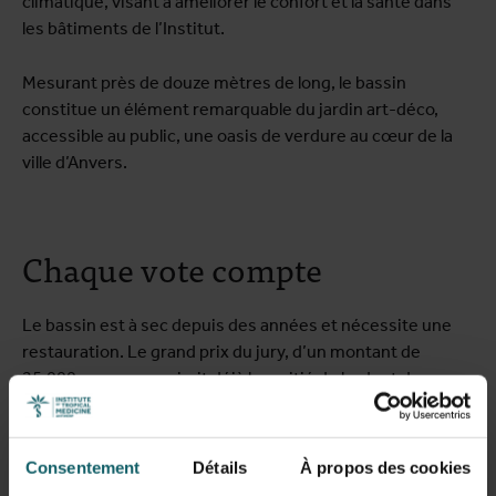
climatique, visant à améliorer le confort et la santé dans
les bâtiments de l’Institut.
Mesurant près de douze mètres de long, le bassin
constitue un élément remarquable du jardin art-déco,
accessible au public, une oasis de verdure au cœur de la
ville d’Anvers.
Chaque vote compte
Le bassin est à sec depuis des années et nécessite une
restauration. Le grand prix du jury, d’un montant de
25.000 euros, couvrirait déjà la moitié du budget de
restauration estimé, représentant une étape cruciale vers
la réhabilitation. En outre, un prix du public de 10.000
euros récompensera le projet ayant reçu le plus de votes.
Consentement
Détails
À propos des cookies