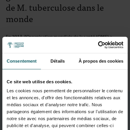
de M. tuberculose dans le
monde
En 2013, l'Organisation mondiale de la santé (OMS) a
confié à l'IMT la responsabilité de gérer la plus grande
collection de souches de M. tuberculose du monde.
Consentement
Détails
À propos des cookies
Lire la suite
Parcourir les histoires
Ce site web utilise des cookies.
Les cookies nous permettent de personnaliser le contenu
et les annonces, d'offrir des fonctionnalités relatives aux
Thèmes de recherche
médias sociaux et d'analyser notre trafic. Nous
partageons également des informations sur l'utilisation de
notre site avec nos partenaires de médias sociaux, de
publicité et d'analyse, qui peuvent combiner celles-ci