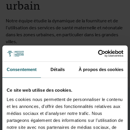
urbain
Notre équipe étudie la dynamique de la fourniture et de
l’utilisation des services de santé maternelle et néonatale
dans les zones urbaines, en particulier dans les grandes
villes.
Découvrez ce projet
Consentement
Détails
À propos des cookies
Ce site web utilise des cookies.
Thèmes de recherche
Les cookies nous permettent de personnaliser le contenu
et les annonces, d'offrir des fonctionnalités relatives aux
médias sociaux et d'analyser notre trafic. Nous
partageons également des informations sur l'utilisation de
notre site avec nos partenaires de médias sociaux, de