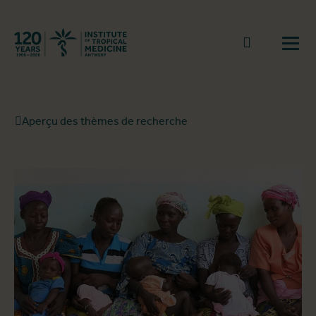
Retourner à la page d'accueil
go to sear
Ouvr
Aperçu des thèmes de recherche