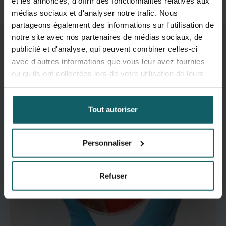
et les annonces, d'offrir des fonctionnalités relatives aux
médias sociaux et d'analyser notre trafic. Nous
partageons également des informations sur l'utilisation de
notre site avec nos partenaires de médias sociaux, de
Thèmes de recherche
publicité et d'analyse, qui peuvent combiner celles-ci
avec d'autres informations que vous leur avez fournies
ou qu'ils ont collectées lors de votre utilisation de leurs
services.
Tout autoriser
Personnaliser
Refuser