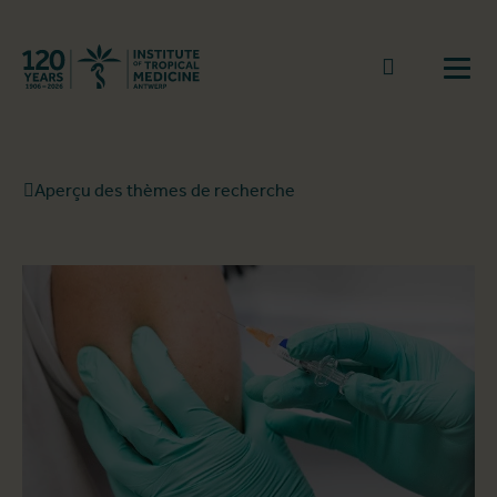
Retourner à la page d'accueil
go to sear
Ouvr
Aperçu des thèmes de recherche