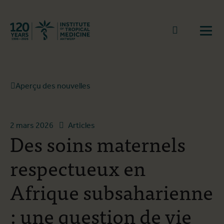
Retourner à la page d'accueil
go to sear
Ouvr
Aperçu des nouvelles
2 mars 2026
Articles
Des soins maternels
respectueux en
Afrique subsaharienne
: une question de vie