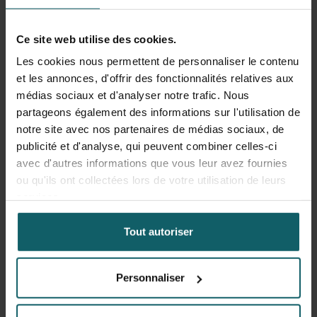
périnatale reste largement négligée dans de nombreux
contextes africains, avec une attention politique et des
Ce site web utilise des cookies.
ressources limitées.
Les cookies nous permettent de personnaliser le contenu
et les annonces, d'offrir des fonctionnalités relatives aux
Comme le montre l'étude, la dépression post-partum est
médias sociaux et d'analyser notre trafic. Nous
fréquente et les expériences vécues lors de
partageons également des informations sur l'utilisation de
l'accouchement jouent un rôle déterminant. Améliorer la
notre site avec nos partenaires de médias sociaux, de
santé mentale périnatale nécessite donc non seulement
publicité et d'analyse, qui peuvent combiner celles-ci
la prise en charge clinique de la dépression, mais aussi
avec d'autres informations que vous leur avez fournies
l'amélioration de la qualité, de la dignité et de l'expérience
ou qu'ils ont collectées lors de votre utilisation de leurs
globale des soins, afin de prévenir la dépression post-
services.
partum.
Tout autoriser
Perspectives
Personnaliser
Les projets actuels d'Anteneh, notamment le projet
REVISE dans le cadre de son mandat Senior FWO et la