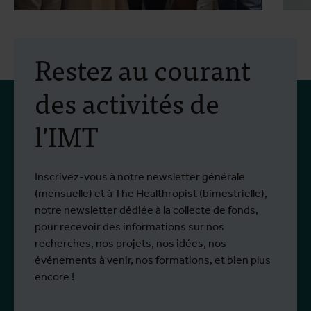
30 juillet 2026
- Articles
2
Mobilité Erasmus+ :
Restez au courant
formation pratique en
des activités de
lutte antivectorielle et
l'IMT
virus du Nil occidental
Du 6 au 17 juillet 2026, Stien Vereecken et
D
Plus d'info
P
Emma Vandenberghe, deux scientifiques
s
de l'Unité d'Entomologie `à l'IMT, ont
i
Inscrivez-vous à notre newsletter générale
participé à un programme de formation
d
(mensuelle) et à The Healthropist (bimestrielle),
spécialisé chez Ecodevelopment, en
N
notre newsletter dédiée à la collecte de fonds,
Grèce, grâce au soutien d'une bourse de
d
pour recevoir des informations sur nos
mobilité Erasmus+.
p
recherches, nos projets, nos idées, nos
œ
événements à venir, nos formations, et bien plus
l
encore !
s
i