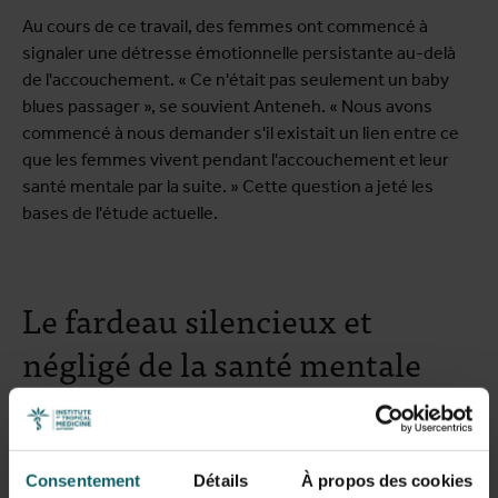
Au cours de ce travail, des femmes ont commencé à
signaler une détresse émotionnelle persistante au-delà
de l'accouchement. « Ce n'était pas seulement un baby
blues passager », se souvient Anteneh. « Nous avons
commencé à nous demander s'il existait un lien entre ce
que les femmes vivent pendant l'accouchement et leur
santé mentale par la suite. » Cette question a jeté les
bases de l'étude actuelle.
Le fardeau silencieux et
négligé de la santé mentale
périnatale
Alors que d'importants efforts sont consacrés à la
Consentement
Détails
À propos des cookies
réduction de la mortalité maternelle, la santé mentale