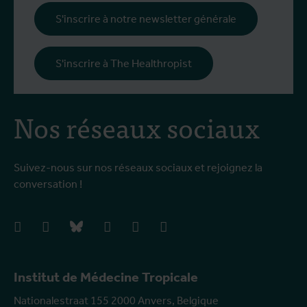
l
S'inscrire à notre newsletter générale
p
c
S'inscrire à The Healthropist
Nos réseaux sociaux
Suivez-nous sur nos réseaux sociaux et rejoignez la
conversation !
facebook
instagram
bluesky
linkedIn
youtube
vimeo
Institut de Médecine Tropicale
Nationalestraat 155 2000 Anvers, Belgique