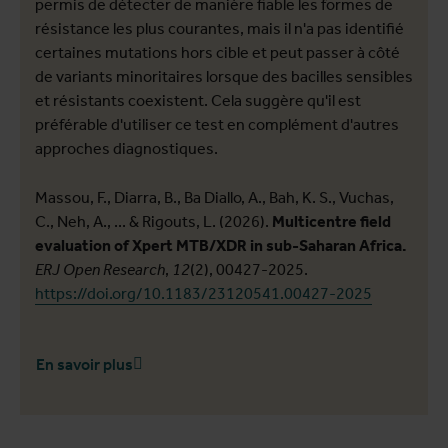
permis de détecter de manière fiable les formes de
résistance les plus courantes, mais il n'a pas identifié
certaines mutations hors cible et peut passer à côté
de variants minoritaires lorsque des bacilles sensibles
et résistants coexistent. Cela suggère qu'il est
préférable d'utiliser ce test en complément d'autres
approches diagnostiques.
Massou, F., Diarra, B., Ba Diallo, A., Bah, K. S., Vuchas,
C., Neh, A., ... & Rigouts, L. (2026).
Multicentre field
evaluation of Xpert MTB/XDR in sub-Saharan Africa.
ERJ Open Research
,
12
(2), 00427-2025.
https://doi.org/10.1183/23120541.00427-2025
En savoir plus