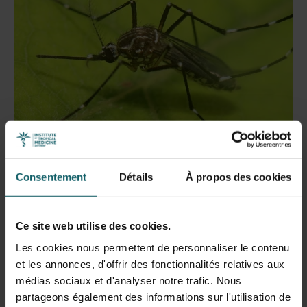
Consentement
Détails
À propos des cookies
Comment les environnements
humains favorisent la
Ce site web utilise des cookies.
propagation des virus par les
Les cookies nous permettent de personnaliser le contenu
moustiques
et les annonces, d'offrir des fonctionnalités relatives aux
médias sociaux et d'analyser notre trafic. Nous
partageons également des informations sur l'utilisation de
Les moustiques vecteurs de maladies telles que la