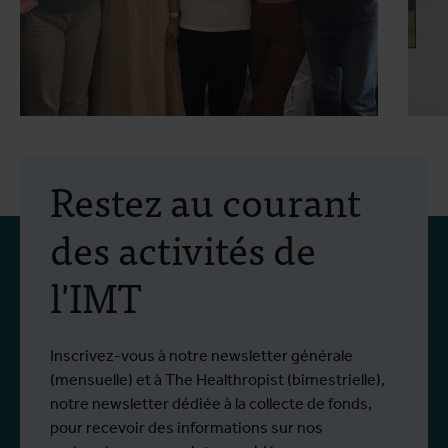
30 juillet 2026
- Articles
2
Mobilité Erasmus+ :
Restez au courant
formation pratique en
des activités de
lutte antivectorielle et
l'IMT
virus du Nil occidental
Du 6 au 17 juillet 2026, Stien Vereecken et
D
Plus d'info
P
Emma Vandenberghe, deux scientifiques
s
de l'Unité d'Entomologie `à l'IMT, ont
i
Inscrivez-vous à notre newsletter générale
participé à un programme de formation
d
(mensuelle) et à The Healthropist (bimestrielle),
spécialisé chez Ecodevelopment, en
N
notre newsletter dédiée à la collecte de fonds,
Grèce, grâce au soutien d'une bourse de
d
pour recevoir des informations sur nos