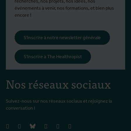
mobilité Erasmus+.
p
recherches, nos projets, nos idées, nos
œ
événements à venir, nos formations, et bien plus
l
encore !
s
i
l
S'inscrire à notre newsletter générale
p
c
S'inscrire à The Healthropist
Nos réseaux sociaux
Suivez-nous sur nos réseaux sociaux et rejoignez la
conversation !
facebook
instagram
bluesky
linkedIn
youtube
vimeo