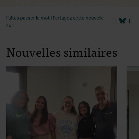
De la préparation à la pratique :
rapprocher les données
Faites passer le mot ! Partagez cette nouvelle
Facebook
Blues
Li
scientifiques de la réalité
sur
Nouvelles similaires