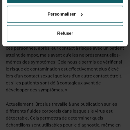
avant tout comprendre comment la maladie se
transmettait d'une personne à l'autre. C'est pourquoi elle
Personnaliser
a constitué une cohorte de personnes ayant eu des
contacts étroits – sexuels ou non – avec une personne
Refuser
chez qui la maladie venait d'être diagnostiquée. « Nous
avons systématiquement prélevé des échantillons chez
ces personnes, après leur contact à risque avec un patient
atteint de mpox, mais avant qu'elles ne présentent elles-
mêmes des symptômes. Cela nous a permis de vérifier si
le risque de contamination est effectivement plus élevé
lors d'un contact sexuel que lors d'un autre contact étroit,
et si les patients sont déjà contagieux avant de
développer des symptômes. »
Actuellement, Brosius travaille à une publication sur les
différents fluides corporels dans lesquels le virus est
détectable. Cela permettra de déterminer quels
échantillons sont utilisables pour le diagnostic, même en