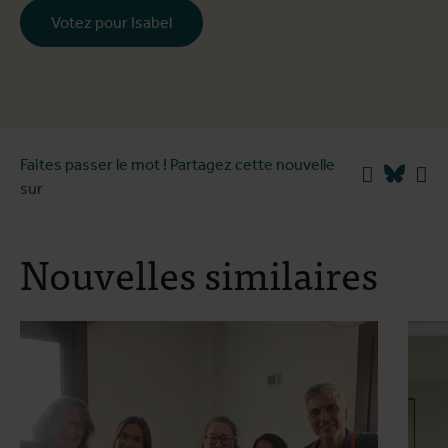
Votez pour Isabel
Faites passer le mot ! Partagez cette nouvelle
Facebook
Blues
Li
sur
Nouvelles similaires