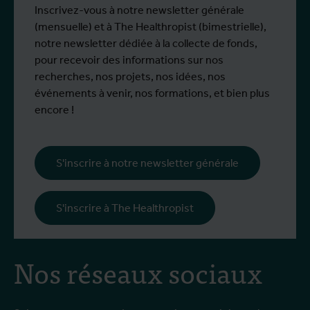
de l'Unité d'Entomologie `à l'IMT, ont
i
Inscrivez-vous à notre newsletter générale
participé à un programme de formation
d
(mensuelle) et à The Healthropist (bimestrielle),
spécialisé chez Ecodevelopment, en
N
notre newsletter dédiée à la collecte de fonds,
Grèce, grâce au soutien d'une bourse de
d
pour recevoir des informations sur nos
mobilité Erasmus+.
p
recherches, nos projets, nos idées, nos
œ
événements à venir, nos formations, et bien plus
l
encore !
s
i
l
S'inscrire à notre newsletter générale
p
c
S'inscrire à The Healthropist
Nos réseaux sociaux