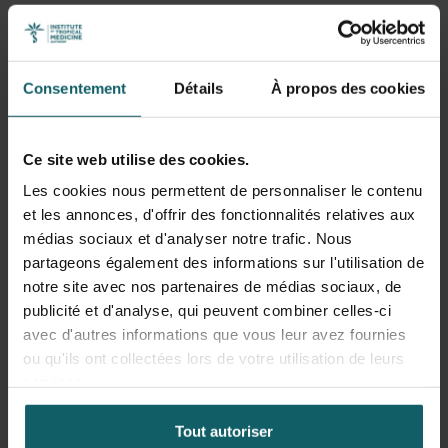
Consentement
Détails
À propos des cookies
Ce site web utilise des cookies.
Les cookies nous permettent de personnaliser le contenu
et les annonces, d'offrir des fonctionnalités relatives aux
médias sociaux et d'analyser notre trafic. Nous
partageons également des informations sur l'utilisation de
notre site avec nos partenaires de médias sociaux, de
Tout le monde est vulnérable
publicité et d'analyse, qui peuvent combiner celles-ci
avec d'autres informations que vous leur avez fournies
ou qu'ils ont collectées lors de votre utilisation de leurs
En 2022 également, alors que des centaines de
services.
personnes avaient contracté le virus en Belgique, Brosius
a mené des recherches et a fait partie des conseillers du
Tout autoriser
groupe national d'évaluation des risques. Elle souhaitait