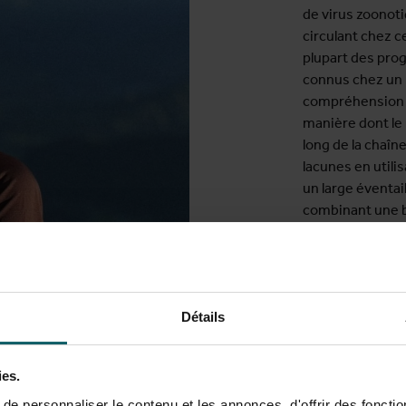
de virus zoonoti
circulant chez c
plupart des prog
connus chez un 
compréhension de
manière dont le
long de la chaî
lacunes en util
un large éventa
combinant une b
dans la province
des hôtes et des
d'approvisionne
des espèces ani
Détails
biologiques et 
influencent les 
susceptibles de
ies.
résultats permet
e personnaliser le contenu et les annonces, d'offrir des fonctio
les plus à risqu