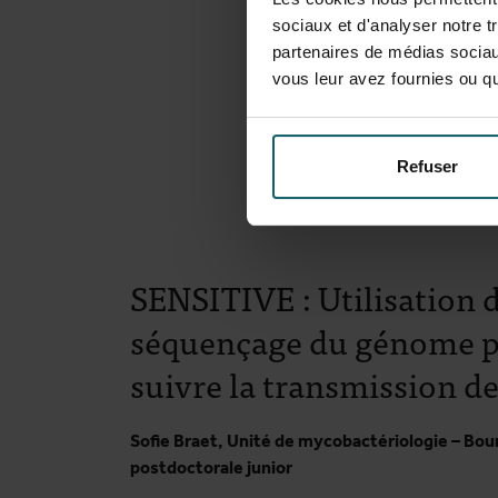
sociaux et d'analyser notre t
partenaires de médias sociaux
vous leur avez fournies ou qu'
Refuser
SENSITIVE : Utilisation 
séquençage du génome 
suivre la transmission de
Sofie Braet, Unité de mycobactériologie – Bou
postdoctorale junior