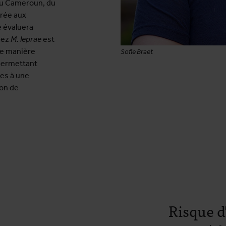
 du Cameroun, du
arée aux
e évaluera
hez
M. leprae
est
de manière
Sofie Braet
 permettant
ées à une
ion de
Risque d