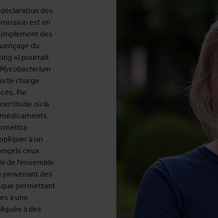
a déclaration des
smission est en
t simplement des
équençage du
ng ») pourrait
Mycobacterium
 forte charge
cés. Par
certitude où la
ux médicaments
ermettra
ppliquer à un
compris ceux
ide de l'ensemble
re provenant des
mique permettant
ées à une
liquée à des