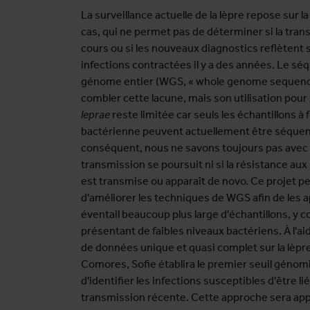
La surveillance actuelle de la lèpre repose sur l
cas, qui ne permet pas de déterminer si la tran
cours ou si les nouveaux diagnostics reflèten
infections contractées il y a des années. Le s
génome entier (WGS, « whole genome sequenci
combler cette lacune, mais son utilisation pour
leprae
reste limitée car seuls les échantillons à
bactérienne peuvent actuellement être séquen
conséquent, nous ne savons toujours pas avec 
transmission se poursuit ni si la résistance a
est transmise ou apparaît de novo. Ce projet p
d'améliorer les techniques de WGS afin de les a
éventail beaucoup plus large d'échantillons, y 
présentant de faibles niveaux bactériens. À l'a
de données unique et quasi complet sur la lèp
Comores, Sofie établira le premier seuil géno
d'identifier les infections susceptibles d'être li
transmission récente. Cette approche sera app