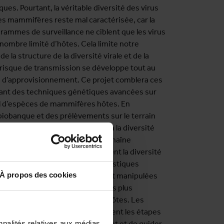
ques. Pourtant, la véritable diversité des virus
es mammifères reste mal caractérisée, car la
rammes de surveillance ne ciblent que les virus
nombre limité d’hôtes. Cela limite notre
 la structure de la diversité virale et de la
 risque de transmission se développe tout au
ne d’approvisionnement. Ce projet comblera ces
isant des techniques génétiques avancées sur
il d’espèces de mammifères hôtes. En
iobanque et des prélèvements sur le terrain
 de Tshopo (RDC), il caractérisera la diversité
 virus à toutes les étapes de la chaîne
ment. Le projet étudiera comment la diversité
males présentes, leurs caractéristiques
À propos des cookies
la manière dont les carcasses sont manipulées
virus détectés et ceux qui sont les plus
 se transmettre à de nouveaux hôtes. Les
tront d'identifier plus précisément les étapes
nnalités relatives aux médias
e de la chaîne d'approvisionnement et de guider