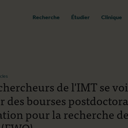
a page d'accueil
Recherche
Étudier
Clinique
icles
chercheurs de l'IMT se vo
er des bourses postdoctora
ation pour la recherche d
 (FWO)