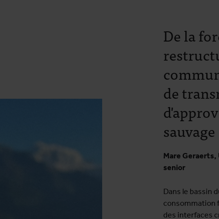
De la fo
restruct
communau
de trans
d'appro
sauvage
Mare Geraerts, 
senior
Dans le bassin d
consommation f
des interfaces c