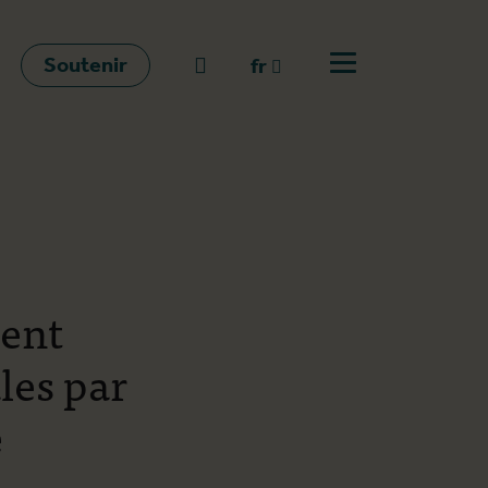
Soutenir
go to search
fr
Ouvrir le menu
fr
en
nl
ient
les par
e