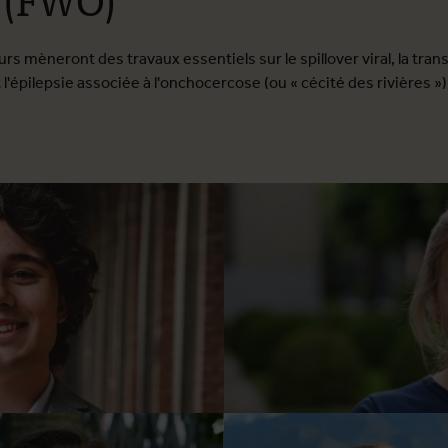
s mèneront des travaux essentiels sur le spillover viral, la trans
t l'épilepsie associée à l'onchocercose (ou « cécité des rivières »)