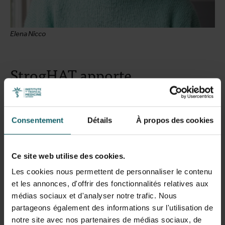
Elena Nicco
StrogHAT apporte
l’acoziborole sur le terrain
Le projet StrogHAT joue un rôle clé dans la mise en œuvre
Consentement
Détails
À propos des cookies
de cette nouvelle stratégie thérapeutique dans des
contextes réels. Son objectif est clair : fournir les
premières preuves nécessaires pour intégrer
Ce site web utilise des cookies.
l’acoziborole dans les programmes nationaux de lutte
Les cookies nous permettent de personnaliser le contenu
contre la THA.
et les annonces, d'offrir des fonctionnalités relatives aux
médias sociaux et d'analyser notre trafic. Nous
« Ce traitement est étonnamment efficace »,
partageons également des informations sur l'utilisation de
déclare
Elena Nicco
, experte en maladies infectieuses et
notre site avec nos partenaires de médias sociaux, de