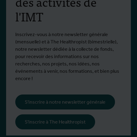
des activités de
lutte antivectorielle et
l'IMT
virus du Nil occidental
Du 6 au 17 juillet 2026, Stien Vereecken et
D
Plus d'info
P
Emma Vandenberghe, deux scientifiques
s
de l'Unité d'Entomologie `à l'IMT, ont
i
Inscrivez-vous à notre newsletter générale
participé à un programme de formation
d
(mensuelle) et à The Healthropist (bimestrielle),
spécialisé chez Ecodevelopment, en
N
notre newsletter dédiée à la collecte de fonds,
Grèce, grâce au soutien d'une bourse de
d
pour recevoir des informations sur nos
mobilité Erasmus+.
p
recherches, nos projets, nos idées, nos
œ
événements à venir, nos formations, et bien plus
l
encore !
s
i
l
S'inscrire à notre newsletter générale
p
c
S'inscrire à The Healthropist