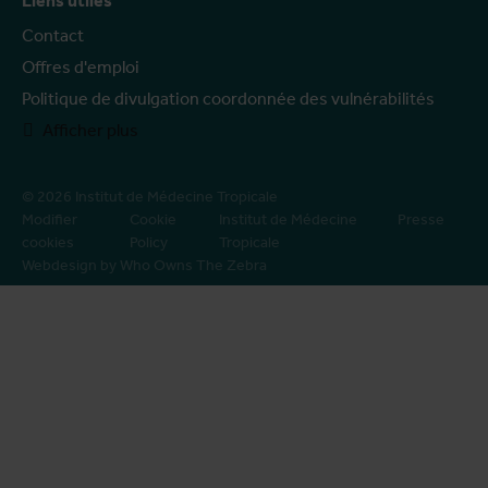
Liens utiles
Contact
Offres d'emploi
Politique de divulgation coordonnée des vulnérabilités
Afficher plus
© 2026 Institut de Médecine Tropicale
Modifier
Cookie
Institut de Médecine
Presse
cookies
Policy
Tropicale
Webdesign by Who Owns The Zebra