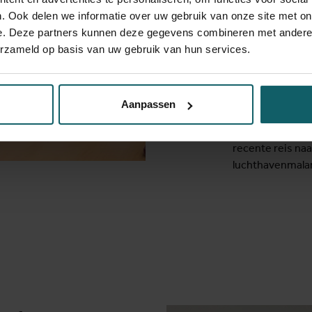
effectief zijn. 
. Ook delen we informatie over uw gebruik van onze site met on
het netwerk op 
e. Deze partners kunnen deze gegevens combineren met andere i
erzameld op basis van uw gebruik van hun services.
In het laborato
uit stalen van d
in hoe vaak beh
Aanpassen
behandelingen n
infectie. Deze i
recente reis n
luchthavenmalar