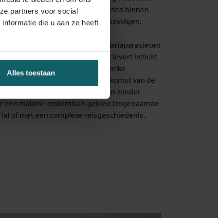
Ze willen de zorg voor malariapatiënten binnen
ze partners voor social
dezelfde manier organiseren en opvolgen.
nformatie die u aan ze heeft
rium analyseren onderzoekers malariaparasieten
e deelnemende ziekenhuizen. Dat levert inzicht
andelingsresistentie voorkomt, welke
Alles toestaan
iet meer goed werken en de herkomst van de
nformatie is belangrijk bij patiënten zonder
aar een malaria-endemisch gebied (zogenaamde
ia) of met een complexe reisgeschiedenis.