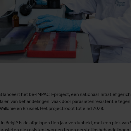
lanceert het be-IMPACT-project, een nationaal initiatief gericht 
falen van behandelingen, vaak door parasietenresistentie tege
llonië en Brussel. Het project loopt tot eind 2028.
in België is de afgelopen tien jaar verdubbeld, met een piek van 
parasieten die resistent worden tegen eerstelijnsbehandelingen.