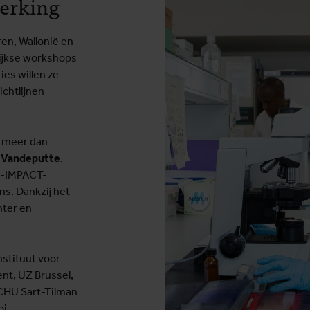
erking
en, Wallonië en
lijkse workshops
es willen ze
chtlijnen
s meer dan
n Vandeputte
.
be-IMPACT-
ns. Dankzij het
nter en
stituut voor
t, UZ Brussel,
 CHU Sart-Tilman
i.