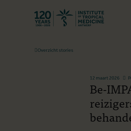
Terug naar st
Overzicht stories
12 maart 2026
P
Be-IMPA
reizige
behand