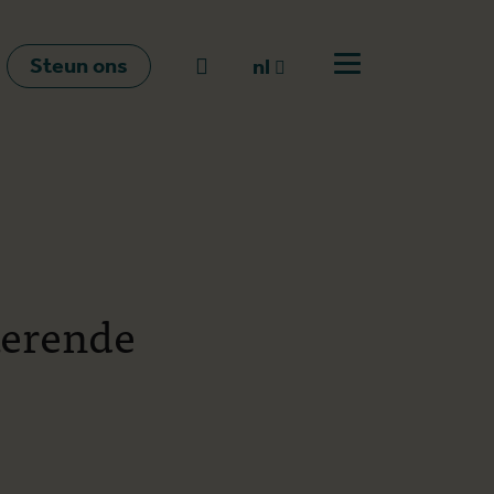
Steun ons
Naar zoeken
nl
Open menu
nl
en
fr
kerende