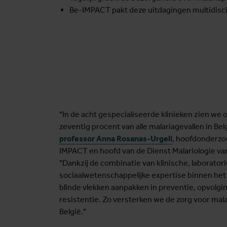
Be-IMPACT pakt deze uitdagingen multidiscip
"In de acht gespecialiseerde klinieken zien we
zeventig procent van alle malariagevallen in Bel
professor
Anna Rosanas-Urgell
, hoofdonderzo
IMPACT en hoofd van de Dienst Malariologie van
"Dankzij de combinatie van klinische, laborator
sociaalwetenschappelijke expertise binnen he
blinde vlekken aanpakken in preventie, opvolgi
resistentie. Zo versterken we de zorg voor mala
België."