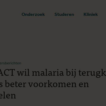
art
Onderzoek
Studeren
Kliniek
ersberichten
CT wil malaria bij terug
rs beter voorkomen en
elen