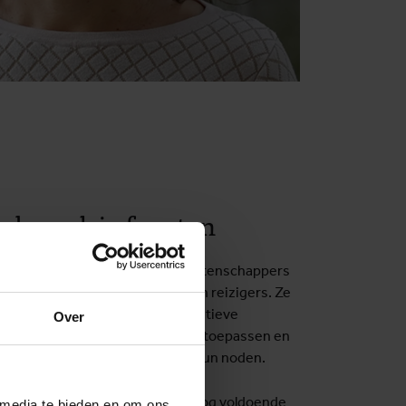
k op drie fronten
ust op drie domeinen. Sociale wetenschappers
gedrag en de risicoperceptie van reizigers. Ze
arom sommige reizigers preventieve
Over
en malaria niet of onregelmatig toepassen en
ventie beter kan aansluiten bij hun noden.
n of de huidige behandelingen nog voldoende
 media te bieden en om ons