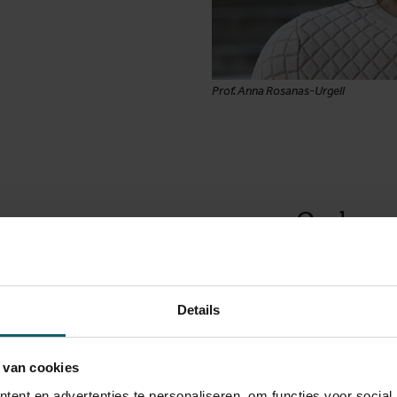
Prof. Anna Rosanas-Urgell
Onderzoe
Het project foc
bestuderen het 
onderzoeken wa
Details
maatregelen teg
bekijken hoe pre
 van cookies
Artsen evaluere
ent en advertenties te personaliseren, om functies voor social