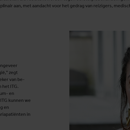
linair aan, met aandacht voor het gedrag van reizigers, medisc
 ongeveer
gië," zegt
eker van be-
 het ITG.
ium- en
t ITG kunnen we
ng en
riapatiënten in