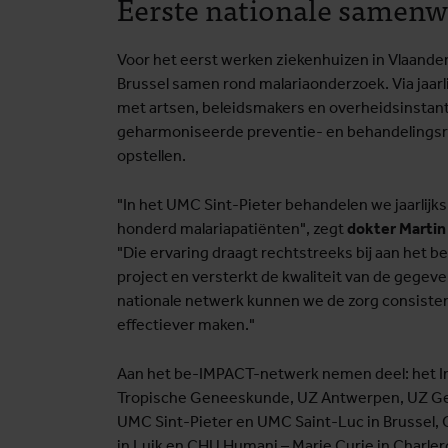
Eerste nationale samenw
Voor het eerst werken ziekenhuizen in Vlaander
Brussel samen rond malariaonderzoek. Via jaar
met artsen, beleidsmakers en overheidsinstanti
geharmoniseerde preventie- en behandelingsri
opstellen.
"In het UMC Sint-Pieter behandelen we jaarlijk
honderd malariapatiënten", zegt
dokter Marti
"Die ervaring draagt rechtstreeks bij aan het 
project en versterkt de kwaliteit van de gegeve
nationale netwerk kunnen we de zorg consiste
effectiever maken."
Aan het be-IMPACT-netwerk nemen deel: het In
Tropische Geneeskunde, UZ Antwerpen, UZ Gen
UMC Sint-Pieter en UMC Saint-Luc in Brussel,
in Luik en CHU Humani – Marie Curie in Charlero