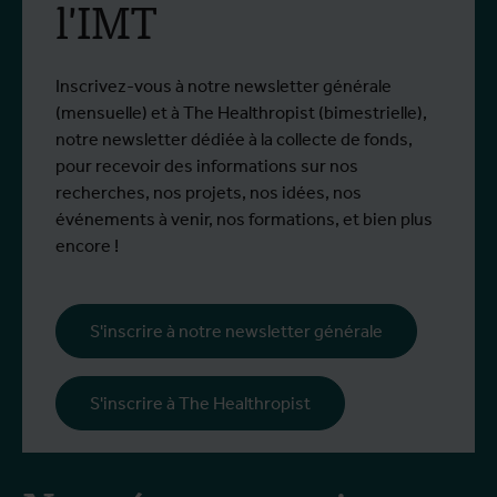
l'IMT
à Bunia
Depuis le début de l'épidémie, plus de
D
Plus d'info
P
1,400 personnes ont été infectées et plus
o
de 430 sont décédées.
Inscrivez-vous à notre newsletter générale
(mensuelle) et à The Healthropist (bimestrielle),
notre newsletter dédiée à la collecte de fonds,
pour recevoir des informations sur nos
recherches, nos projets, nos idées, nos
événements à venir, nos formations, et bien plus
encore !
S'inscrire à notre newsletter générale
S'inscrire à The Healthropist