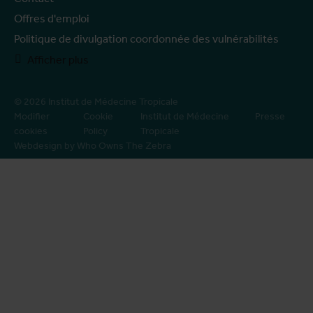
Offres d'emploi
Politique de divulgation coordonnée des vulnérabilités
Afficher plus
© 2026 Institut de Médecine Tropicale
Modifier
Cookie
Institut de Médecine
Presse
cookies
Policy
Tropicale
Webdesign by Who Owns The Zebra