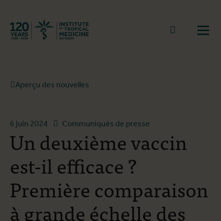
Retourner à la page d'accueil
go to sear
Ouvr
Aperçu des nouvelles
6 juin 2024
Communiqués de presse
Un deuxième vaccin
est-il efficace ?
Première comparaison
à grande échelle des