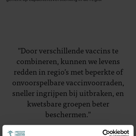
"Door verschillende vaccins te
combineren, kunnen we levens
redden in regio’s met beperkte of
onvoorspelbare vaccinvoorraden,
sneller ingrijpen bij uitbraken, en
kwetsbare groepen beter
beschermen."
Prof. Wim Adriaensen
Hoofdonderzoeker