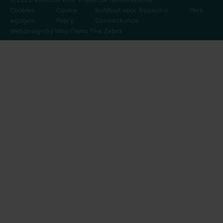
Cookies
Cookie
Instituut voor Tropische
Pers
wijzigen
Policy
Geneeskunde
Webdesign by Who Owns The Zebra