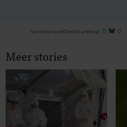
Facebook
Blues
Li
Spread the word! Deel dit artikel op
Meer stories