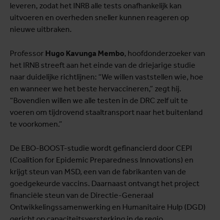
leveren, zodat het INRB alle tests onafhankelijk kan
uitvoeren en overheden sneller kunnen reageren op
nieuwe uitbraken.
Professor
Hugo Kavunga Membo
, hoofdonderzoeker van
het IRNB streeft aan het einde van de driejarige studie
naar duidelijke richtlijnen: “We willen vaststellen wie, hoe
en wanneer we het beste hervaccineren,” zegt hij.
“Bovendien willen we alle testen in de DRC zelf uit te
voeren om tijdrovend staaltransport naar het buitenland
te voorkomen.”
De EBO-BOOST-studie wordt gefinancierd door CEPI
(Coalition for Epidemic Preparedness Innovations) en
krijgt steun van MSD, een van de fabrikanten van de
goedgekeurde vaccins. Daarnaast ontvangt het project
financiële steun van de Directie-Generaal
Ontwikkelingssamenwerking en Humanitaire Hulp (DGD)
gericht op capaciteitsversterking in de regio.