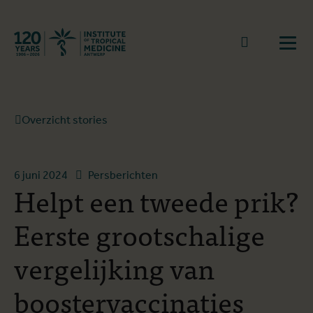
Terug naar start
Naar zoek
Open
Overzicht stories
6 juni 2024
Persberichten
Helpt een tweede prik?
Eerste grootschalige
vergelijking van
boostervaccinaties