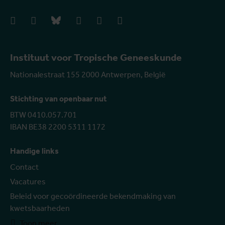
facebook
instagram
bluesky
linkedIn
youtube
vimeo
Instituut voor Tropische Geneeskunde
Nationalestraat 155 2000 Antwerpen, België
Stichting van openbaar nut
BTW 0410.057.701
IBAN BE38 2200 5311 1172
Handige links
Contact
Vacatures
Beleid voor gecoördineerde bekendmaking van
kwetsbaarheden
Toon meer