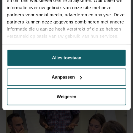
en om ons websiteverkeer te analyseren. Ook delen we
informatie over uw gebruik van onze site met onze
partners voor social media, adverteren en analyse. Deze
Antimicrobiële resistentie
partners kunnen deze gegevens combineren met andere
informatie die u aan ze heeft verstrekt of die ze hebben
verzameld op basis van uw gebruik van hun services.
Gerelateerd
Alles toestaan
Aanpassen
Weigeren