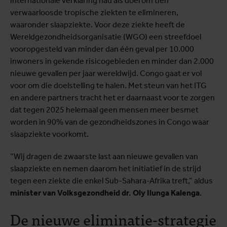
internationale verklaring had als doel om tien
verwaarloosde tropische ziekten te elimineren,
waaronder slaapziekte. Voor deze ziekte heeft de
Wereldgezondheidsorganisatie (WGO) een streefdoel
vooropgesteld van minder dan één geval per 10.000
inwoners in gekende risicogebieden en minder dan 2.000
nieuwe gevallen per jaar wereldwijd. Congo gaat er vol
voor om die doelstelling te halen. Met steun van het ITG
en andere partners tracht het er daarnaast voor te zorgen
dat tegen 2025 helemaal geen mensen meer besmet
worden in 90% van de gezondheidszones in Congo waar
slaapziekte voorkomt.
“Wij dragen de zwaarste last aan nieuwe gevallen van
slaapziekte en nemen daarom het initiatief in de strijd
tegen een ziekte die enkel Sub-Sahara-Afrika treft,” aldus
minister van Volksgezondheid dr. Oly Ilunga Kalenga
.
De nieuwe eliminatie-strategie