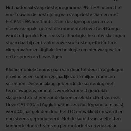
Het nationaal slaapziekteprogramma PNLTHA neemt het
voortouw in de bestrijding van slaapziekte. Samen met
het PNLTHA heeft het ITG in de afgelopen jaren een
nieuwe aanpak getest die momenteel over heel Congo
wordt uitgerold. Een reeks technologische ontwikkelingen
staan daarbij centraal: nieuwe sneltesten, efficiëntere
vliegenvallen en digitale technologie om nieuwe gevallen
op te sporen en bevestigen.
Kleine mobiele teams gaan van deur tot deur in afgelegen
provincies en kunnen zo jaarlijks drie miljoen mensen
screenen. Decennialang gebeurde de screening met
terreinwagens, omdat ’s werelds meest gebruikte
slaapziektetest een koude keten en elektriciteit vereist.
Deze CATT (Card Agglutination Test for Trypanosomiasis)
werd 40 jaar geleden door het ITG ontwikkeld en wordt er
nog steeds geproduceerd. Met de komst van sneltesten
kunnen kleinere teams nu per motorfiets op zoek naar