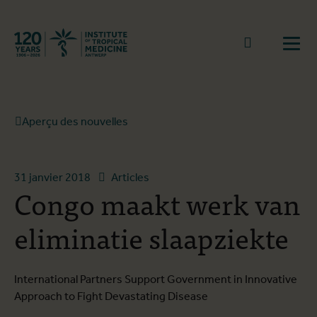
Retourner à la page d'accueil
go to sear
Ouvr
Aperçu des nouvelles
31 janvier 2018
Articles
Congo maakt werk van
eliminatie slaapziekte
International Partners Support Government in Innovative
Approach to Fight Devastating Disease