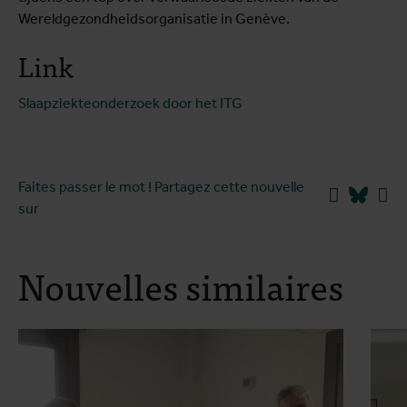
Wereldgezondheidsorganisatie in Genève.
Link
Slaapziekteonderzoek door het ITG
Faites passer le mot ! Partagez cette nouvelle
Facebook
Blues
Li
sur
Nouvelles similaires