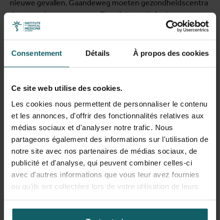
nieuwe gevallen. Gaandeweg moeten gezondheidscentra
de screening overnemen. Deze integratie in de
basisgezondheidszorg is cruciaal voor de duurzaamheid
van de inspanningen.
Consentement
Détails
À propos des cookies
“Naast het actief opsporen van nieuwe gevallen, moeten
meer en meer gezondheidscentra slaapziekte kunnen
herkennen, diagnosticeren en rapporteren. Na eliminatie
Ce site web utilise des cookies.
blijft het belangrijk om een oogje in het zeil te houden,
Les cookies nous permettent de personnaliser le contenu
want het verleden heeft aangetoond dat slaapziekte weer
et les annonces, d'offrir des fonctionnalités relatives aux
opflakkert als we de aandacht laten verslappen. De
médias sociaux et d'analyser notre trafic. Nous
basisgezondheidszorg versterken, heeft daarnaast ook
partageons également des informations sur l'utilisation de
een positieve impact op de bestrijding van andere
notre site avec nos partenaires de médias sociaux, de
infectieziekten en de volksgezondheid in het algemeen,”
publicité et d'analyse, qui peuvent combiner celles-ci
zegt
Yves Claeys
, coördinator van het HAT-programma
avec d'autres informations que vous leur avez fournies
aan het ITG.
ou qu'ils ont collectées lors de votre utilisation de leurs
Partners: zwaargewichten
services.