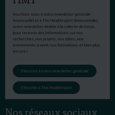
Du 6 au 17 juillet 2026, Stien Vereecken et
D
Plus d'info
P
Emma Vandenberghe, deux scientifiques
s
de l'Unité d'Entomologie `à l'IMT, ont
i
Inscrivez-vous à notre newsletter générale
participé à un programme de formation
d
(mensuelle) et à The Healthropist (bimestrielle),
spécialisé chez Ecodevelopment, en
N
notre newsletter dédiée à la collecte de fonds,
Grèce, grâce au soutien d'une bourse de
d
pour recevoir des informations sur nos
mobilité Erasmus+.
p
recherches, nos projets, nos idées, nos
œ
événements à venir, nos formations, et bien plus
l
encore !
s
i
l
S'inscrire à notre newsletter générale
p
c
S'inscrire à The Healthropist
Nos réseaux sociaux