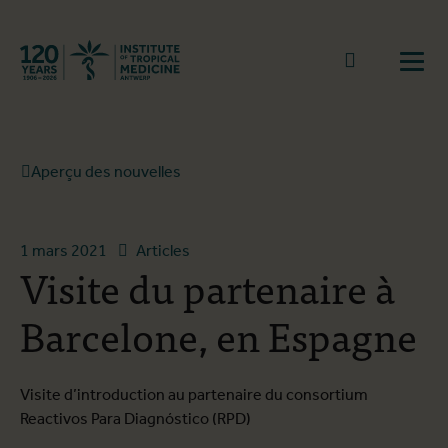
Retourner à la page d'accueil
go to sear
Ouvr
Aperçu des nouvelles
1 mars 2021
Articles
Visite du partenaire à
Barcelone, en Espagne
Visite d’introduction au partenaire du consortium
Reactivos Para Diagnóstico (RPD)