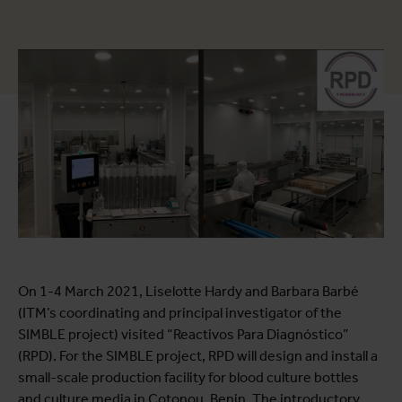
On 1-4 March 2021, Liselotte Hardy and Barbara Barbé
(ITM’s coordinating and principal investigator of the
SIMBLE project) visited “Reactivos Para Diagnóstico”
(RPD). For the SIMBLE project, RPD will design and install a
small-scale production facility for blood culture bottles
and culture media in Cotonou, Benin. The introductory