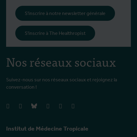
i
l
S'inscrire à notre newsletter générale
p
c
S'inscrire à The Healthropist
Nos réseaux sociaux
Suivez-nous sur nos réseaux sociaux et rejoignez la
conversation !
facebook
instagram
bluesky
linkedIn
youtube
vimeo
Institut de Médecine Tropicale