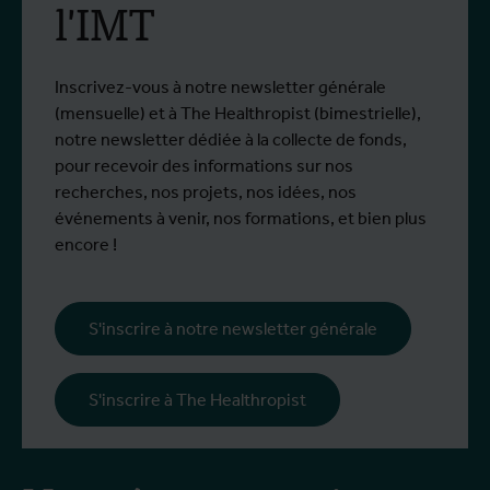
l'IMT
Depuis 2022, le moustique tigre a été
L
Plus d'info
P
observé dans 40 communes.
c
Inscrivez-vous à notre newsletter générale
(mensuelle) et à The Healthropist (bimestrielle),
notre newsletter dédiée à la collecte de fonds,
pour recevoir des informations sur nos
recherches, nos projets, nos idées, nos
événements à venir, nos formations, et bien plus
encore !
S'inscrire à notre newsletter générale
S'inscrire à The Healthropist