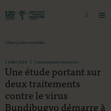
Retourner à la page d'accueil
go to sear
Ouvr
Aperçu des nouvelles
2 juillet 2026
Communiqués de presse
Une étude portant sur
deux traitements
contre le virus
Bundibugyo démarre à