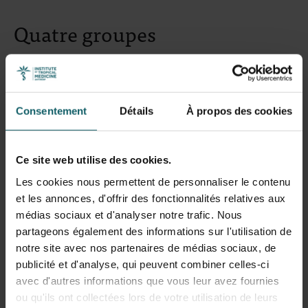
Quatre groupes
L'étude répartit de manière aléatoire les patients atteints
du virus Bundibugyo en quatre groupes. Un groupe reçoit
les soins standard : prise en charge intensive avec
Consentement
Détails
À propos des cookies
administration de liquides et de sels, traitement des
symptômes et antibiotiques ou antipaludiques en cas de
suspicion d'infections secondaires. Deux autres groupes
Ce site web utilise des cookies.
reçoivent, en complément de ces soins , soit le MBP134,
Les cookies nous permettent de personnaliser le contenu
soit le remdesivir. Un quatrième groupe reçoit la
et les annonces, d'offrir des fonctionnalités relatives aux
combinaison des deux médicaments.
médias sociaux et d'analyser notre trafic. Nous
partageons également des informations sur l'utilisation de
Les chercheurs évaluent l'efficacité des traitements en
notre site avec nos partenaires de médias sociaux, de
mesurant le taux de mortalité 28 jours après le début du
publicité et d'analyse, qui peuvent combiner celles-ci
traitement. Si un traitement s'avère efficace, il pourra
avec d'autres informations que vous leur avez fournies
ensuite être proposé à tous les patients.
ou qu'ils ont collectées lors de votre utilisation de leurs