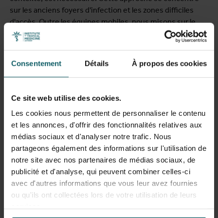
sur les anciens foyers d'infection et les zones difficiles
d'accès. Outre les équipes mobiles, nous misons sur le
diagnostic et le traitement en première ligne : les patients
sont soumis à un test de dépistage de la maladie du
sommeil lors d'une visite chez des prestataires de soins
Consentement
Détails
À propos des cookies
locaux.
Nouveau médicament contre
Ce site web utilise des cookies.
la maladie du sommeil
Les cookies nous permettent de personnaliser le contenu
et les annonces, d'offrir des fonctionnalités relatives aux
L'année 2024 marquera un tournant dans le traitement de
médias sociaux et d'analyser notre trafic. Nous
la maladie du sommeil. Avec l'arrivée attendue d'un
partageons également des informations sur l'utilisation de
nouveau médicament : l'acoziborole, qui ne nécessitera
notre site avec nos partenaires de médias sociaux, de
qu'une seule prise et entraînera peu d'effets secondaires.
publicité et d'analyse, qui peuvent combiner celles-ci
Si les études de sécurité en cours confirment que ce
avec d'autres informations que vous leur avez fournies
traitement peut également être administré aux
ou qu'ils ont collectées lors de votre utilisation de leurs
personnes susceptibles d'avoir contracté la maladie du
services.
sommeil, nous passerons d'une situation de sous-