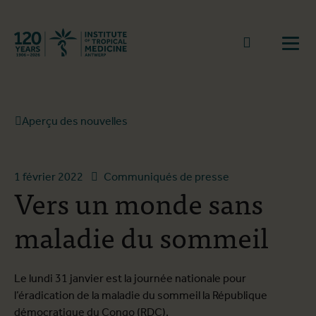
Retourner à la page d'accueil
go to sear
Ouvr
Aperçu des nouvelles
1 février 2022
Communiqués de presse
Vers un monde sans
maladie du sommeil
Le lundi 31 janvier est la journée nationale pour
l’éradication de la maladie du sommeil la République
démocratique du Congo (RDC).