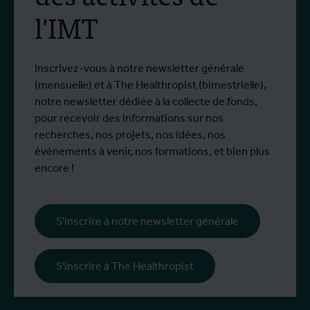
l'IMT
à Bunia
Depuis le début de l'épidémie, plus de
D
Plus d'info
P
1,400 personnes ont été infectées et plus
o
de 430 sont décédées.
Inscrivez-vous à notre newsletter générale
(mensuelle) et à The Healthropist (bimestrielle),
notre newsletter dédiée à la collecte de fonds,
pour recevoir des informations sur nos
recherches, nos projets, nos idées, nos
événements à venir, nos formations, et bien plus
encore !
S'inscrire à notre newsletter générale
S'inscrire à The Healthropist