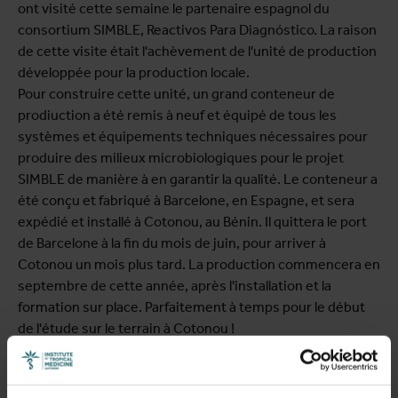
ont visité cette semaine le partenaire espagnol du
consortium SIMBLE, Reactivos Para Diagnóstico. La raison
de cette visite était l'achèvement de l'unité de production
développée pour la production locale.
Pour construire cette unité, un grand conteneur de
prodiuction a été remis à neuf et équipé de tous les
systèmes et équipements techniques nécessaires pour
produire des milieux microbiologiques pour le projet
SIMBLE de manière à en garantir la qualité. Le conteneur a
été conçu et fabriqué à Barcelone, en Espagne, et sera
expédié et installé à Cotonou, au Bénin. Il quittera le port
de Barcelone à la fin du mois de juin, pour arriver à
Cotonou un mois plus tard. La production commencera en
septembre de cette année, après l'installation et la
formation sur place. Parfaitement à temps pour le début
de l'étude sur le terrain à Cotonou !