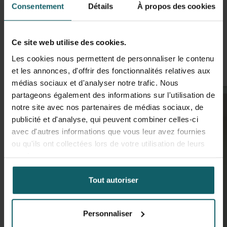
Consentement
Détails
À propos des cookies
Faites passer le mot ! Partagez cette nouvelle
Facebook
Blues
Li
sur
Ce site web utilise des cookies.
Nouvelles similaires
Les cookies nous permettent de personnaliser le contenu
et les annonces, d'offrir des fonctionnalités relatives aux
médias sociaux et d'analyser notre trafic. Nous
partageons également des informations sur l'utilisation de
notre site avec nos partenaires de médias sociaux, de
publicité et d'analyse, qui peuvent combiner celles-ci
avec d'autres informations que vous leur avez fournies
ou qu'ils ont collectées lors de votre utilisation de leurs
services.
Tout autoriser
Personnaliser