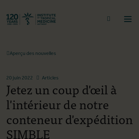
Retourner à la page d'accueil
go to sear
Ouvr
Aperçu des nouvelles
20 juin 2022
Articles
Jetez un coup d'œil à
l'intérieur de notre
conteneur d'expédition
SIMBLE