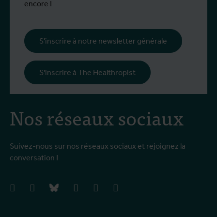
l
encore !
s
i
l
S'inscrire à notre newsletter générale
p
c
S'inscrire à The Healthropist
Nos réseaux sociaux
Suivez-nous sur nos réseaux sociaux et rejoignez la
conversation !
facebook
instagram
bluesky
linkedIn
youtube
vimeo