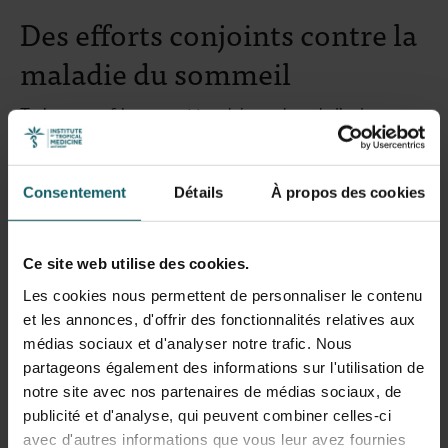
Des efforts conjoints contre la
maladie du sommeil
Treize pays africans sont touchés par la maladie du
sommeil, dont 70 % des victimes se trouvent en RDC.
Depuis des années, l’IMT et la Coopération belge au
développement sont des partenaires majeurs,
Consentement
Détails
À propos des cookies
notamment dans le combat pour l’élimination de cette
maladie mortelle en RDC. Grâce à cela, une baisse rapide
du nombre de cas a été constatée ces dernières années.
Ce site web utilise des cookies.
La ministre Kitir prévoit un nouveau financement de
Les cookies nous permettent de personnaliser le contenu
5,6 millions d’euros pour poursuivre la lutte contre la
et les annonces, d'offrir des fonctionnalités relatives aux
maladie du sommeil.
médias sociaux et d'analyser notre trafic. Nous
partageons également des informations sur l'utilisation de
« Ensemble, nous engageons le combat contre la maladie
notre site avec nos partenaires de médias sociaux, de
du sommeil en RDC. L’expertise de l’IMT et sa coopération
publicité et d'analyse, qui peuvent combiner celles-ci
avec des organisations en RDC en font un partenaire idéal.
avec d'autres informations que vous leur avez fournies
Je suis donc très heureuse que nous renforcions