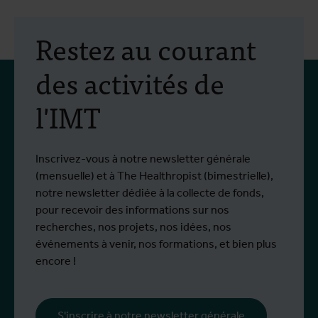
30 juillet 2026
- Articles
2
Mobilité Erasmus+ :
Restez au courant
formation pratique en
des activités de
lutte antivectorielle et
l'IMT
virus du Nil occidental
Du 6 au 17 juillet 2026, Stien Vereecken et
D
Plus d'info
P
Emma Vandenberghe, deux scientifiques
s
de l'Unité d'Entomologie `à l'IMT, ont
i
Inscrivez-vous à notre newsletter générale
participé à un programme de formation
d
(mensuelle) et à The Healthropist (bimestrielle),
spécialisé chez Ecodevelopment, en
N
notre newsletter dédiée à la collecte de fonds,
Grèce, grâce au soutien d'une bourse de
d
pour recevoir des informations sur nos
mobilité Erasmus+.
p
recherches, nos projets, nos idées, nos
œ
événements à venir, nos formations, et bien plus
l
encore !
s
i
l
S'inscrire à notre newsletter générale