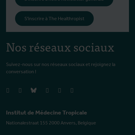
p
c
S'inscrire à The Healthropist
Nos réseaux sociaux
Suivez-nous sur nos réseaux sociaux et rejoignez la
conversation !
facebook
instagram
bluesky
linkedIn
youtube
vimeo
Institut de Médecine Tropicale
Nationalestraat 155 2000 Anvers, Belgique