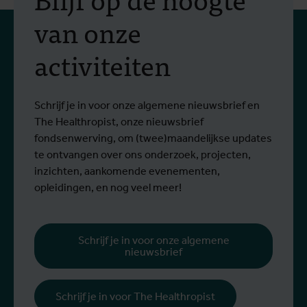
praktijkopleiding in
van onze
vectorbestrijding en
activiteiten
screening op het West-
Van 6 tot 17 juli 2026 namen Stien
O
Nijlvirus
Lees meer
L
Vereecken en Emma Vandenberghe, twee
e
ITG-wetenschappers van de Dienst
g
Schrijf je in voor onze algemene nieuwsbrief en
Entomologie, deel aan een opleiding bij
r
The Healthropist, onze nieuwsbrief
Ecodevelopment in Griekenland, met de
W
fondsenwerving, om (twee)maandelijkse updates
steun van een Erasmus+-mobiliteitsbeurs
D
te ontvangen over ons onderzoek, projecten,
voor personeel.
k
inzichten, aankomende evenementen,
v
opleidingen, en nog veel meer!
v
g
b
Schrijf je in voor onze algemene
nieuwsbrief
h
Schrijf je in voor The Healthropist