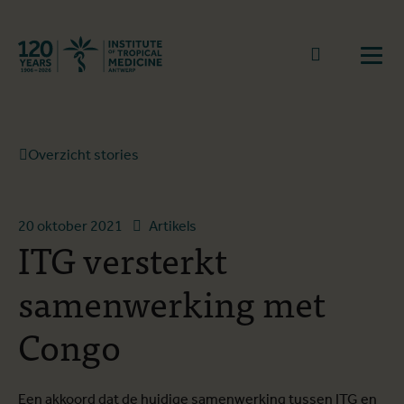
Terug naar start
Naar zoek
Open
Overzicht stories
20 oktober 2021
Artikels
ITG versterkt
samenwerking met
Congo
Een akkoord dat de huidige samenwerking tussen ITG en