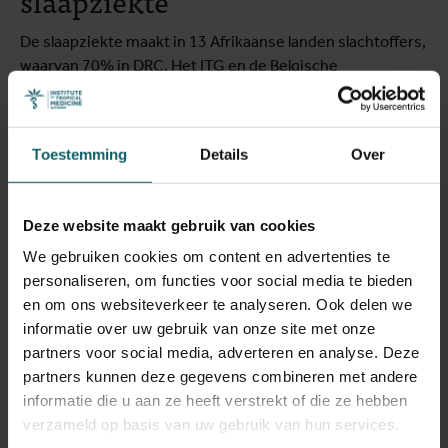
De slaapziekte maakt in 13 Afrikaanse landen slachtoffers,
waarvan 70% in DRC. Het ITG en de Belgische
ontwikkelingssamenwerking zijn al jaar en dag belangrijke
partners, ook in het elimineren van deze dodelijke ziekte
in DRC. Dit resulteerde de afgelopen jaren in een snelle
Toestemming
Details
Over
daling van het aantal gevallen. Minister Kitir voorziet een
nieuwe financiering van 5,6 miljoen euro om de strijd
tegen slaapziekte verder te zetten.
Deze website maakt gebruik van cookies
“Samen gaan we de strijd tegen slaapziekte in DRC aan.
We gebruiken cookies om content en advertenties te
De expertise van het ITG en hun samenwerking met
personaliseren, om functies voor social media te bieden
organisaties in DRC maken van hen een geschikte partner.
en om ons websiteverkeer te analyseren. Ook delen we
Ik ben dan ook zeer blij dat we de samenwerking tussen
informatie over uw gebruik van onze site met onze
het ITG en de Congolese regering vandaag versterken,
partners voor social media, adverteren en analyse. Deze
zodat we er samen naar kunnen streven om de bevolking
partners kunnen deze gegevens combineren met andere
te beschermen tegen slaapziekte,” zegt minister Kitir.
informatie die u aan ze heeft verstrekt of die ze hebben
verzameld op basis van uw gebruik van hun services.
De voorbije maanden werkten de Belgische en Congolese