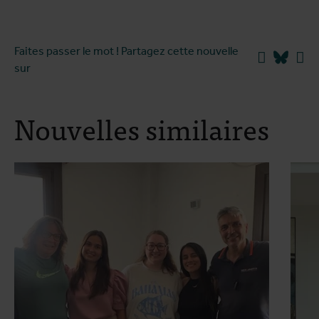
Faites passer le mot ! Partagez cette nouvelle
Facebook
Blues
Li
sur
Nouvelles similaires