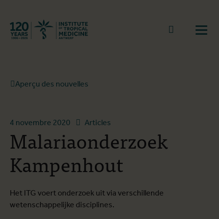
Retourner à la page d'accueil
go to sear
Ouvr
Aperçu des nouvelles
4 novembre 2020
Articles
Malariaonderzoek
Kampenhout
Het ITG voert onderzoek uit via verschillende
wetenschappelijke disciplines.