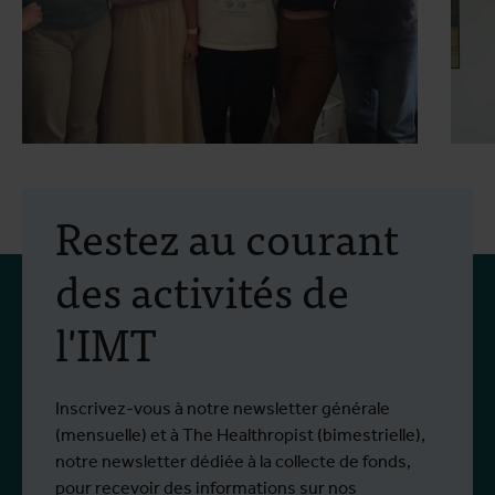
30 juillet 2026
- Articles
2
Mobilité Erasmus+ :
Restez au courant
formation pratique en
des activités de
lutte antivectorielle et
l'IMT
virus du Nil occidental
Du 6 au 17 juillet 2026, Stien Vereecken et
D
Plus d'info
P
Emma Vandenberghe, deux scientifiques
s
de l'Unité d'Entomologie `à l'IMT, ont
i
Inscrivez-vous à notre newsletter générale
participé à un programme de formation
d
(mensuelle) et à The Healthropist (bimestrielle),
spécialisé chez Ecodevelopment, en
N
notre newsletter dédiée à la collecte de fonds,
Grèce, grâce au soutien d'une bourse de
d
pour recevoir des informations sur nos