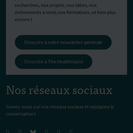
mobilité Erasmus+.
p
recherches, nos projets, nos idées, nos
œ
événements à venir, nos formations, et bien plus
l
encore !
s
i
l
S'inscrire à notre newsletter générale
p
c
S'inscrire à The Healthropist
Nos réseaux sociaux
Suivez-nous sur nos réseaux sociaux et rejoignez la
conversation !
facebook
instagram
bluesky
linkedIn
youtube
vimeo