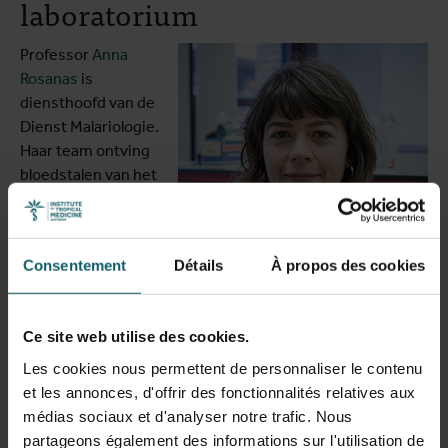
laboratorium
Professor
Anna
Rosanas
is
diensthoofd van de
Dienst Malariologie.
Haar team ontving
bloedstalen van het
overleden paar en
onderzoekt nu waar
de malariaparasiet
Consentement
Détails
À propos des cookies
(
Plasmodium
falciparum
) die de
Anna Rosanas
infectie
Ce site web utilise des cookies.
veroorzaakte vandaan komt: “We onderzoeken het DNA
en doen een genoomanalyse. Vervolgens vergelijken we
Les cookies nous permettent de personnaliser le contenu
de genoomsequentie met sequenties in bestaande
et les annonces, d'offrir des fonctionnalités relatives aux
databanken.” Dat proces neemt tijd in beslag, maar het
médias sociaux et d'analyser notre trafic. Nous
laat onderzoekers toe om te achterhalen waar de parasiet
partageons également des informations sur l'utilisation de