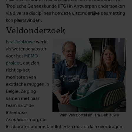
Tropische Geneeskunde (ITG) in Antwerpen onderzoeken
via diverse disciplines hoe deze uitzonderlijke besmetting
kon plaatsvinden.
Veldonderzoek
Isra Deblauwe
werkt
als wetenschapster
voor het
MEMO-
project
, dat zich
richt op het
monitoren van
exotische muggen in
België. Ze ging
samen met haar
team na of de
inheemse
Wim Van Bortel en Isra Deblauwe
Anopheles
-mug, die
in laboratoriumomstandigheden malaria kan overdragen,