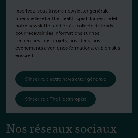
Plus d'info
P
Emma Vandenberghe, deux scientifiques
s
de l'Unité d'Entomologie `à l'IMT, ont
i
Inscrivez-vous à notre newsletter générale
participé à un programme de formation
d
(mensuelle) et à The Healthropist (bimestrielle),
spécialisé chez Ecodevelopment, en
N
notre newsletter dédiée à la collecte de fonds,
Grèce, grâce au soutien d'une bourse de
d
pour recevoir des informations sur nos
mobilité Erasmus+.
p
recherches, nos projets, nos idées, nos
œ
événements à venir, nos formations, et bien plus
l
encore !
s
i
l
S'inscrire à notre newsletter générale
p
c
S'inscrire à The Healthropist
Nos réseaux sociaux