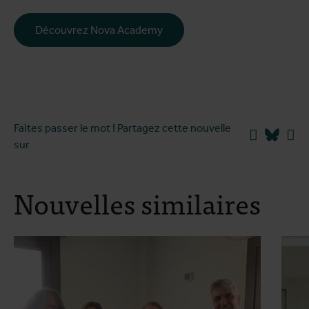
Découvrez Nova Academy
Faites passer le mot ! Partagez cette nouvelle
Facebook
Blues
Li
sur
Nouvelles similaires