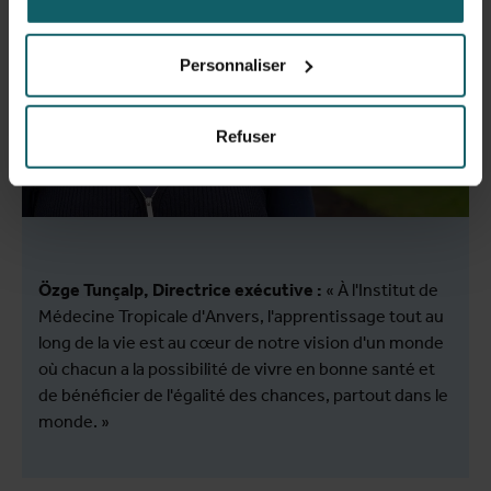
Personnaliser
Refuser
Özge Tunçalp, Directrice exécutive :
« À l'Institut de
Médecine Tropicale d'Anvers, l'apprentissage tout au
long de la vie est au cœur de notre vision d'un monde
où chacun a la possibilité de vivre en bonne santé et
de bénéficier de l'égalité des chances, partout dans le
monde. »