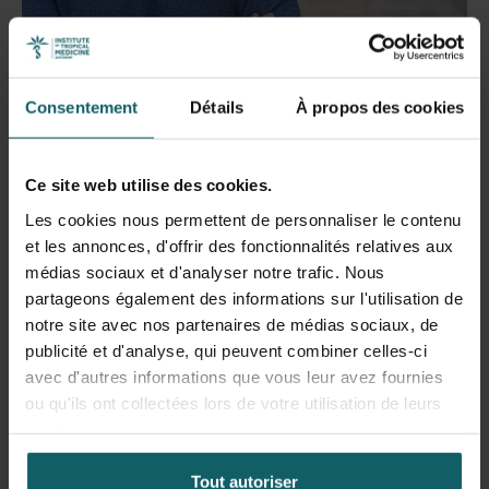
Consentement
Détails
À propos des cookies
Bruno Broucker, Responsable du service de
l'éducation :
« L'apprentissage tout au long de la vie,
Ce site web utilise des cookies.
c'est rester en phase avec son temps dans un monde
en mutation. C'est une occasion de s'épanouir, de se
Les cookies nous permettent de personnaliser le contenu
redécouvrir et de créer de nouvelles possibilités. »
et les annonces, d'offrir des fonctionnalités relatives aux
médias sociaux et d'analyser notre trafic. Nous
partageons également des informations sur l'utilisation de
notre site avec nos partenaires de médias sociaux, de
publicité et d'analyse, qui peuvent combiner celles-ci
avec d'autres informations que vous leur avez fournies
ou qu'ils ont collectées lors de votre utilisation de leurs
services.
Tout autoriser