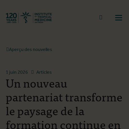
Retourner à la page d'accueil
go to sear
Ouvr
Aperçu des nouvelles
1 juin 2026
Articles
Un nouveau
partenariat transforme
le paysage de la
formation continue en