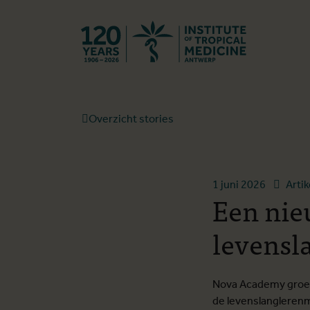
Terug naar st
Overzicht stories
1 juni 2026
Artik
Een nie
levensl
Nova Academy groeit
de levenslangleren