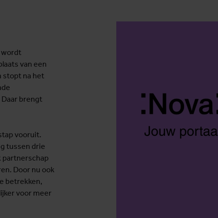
 wordt
plaats van een
n stopt na het
nde
. Daar brengt
stap vooruit.
g tussen drie
rk partnerschap
ren. Door nu ook
te betrekken,
ijker voor meer