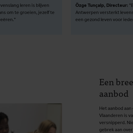
venslang leren is blijven
Özge Tunçalp, Directeur:
"
s om te groeien, jezelf te
Antwerpen versterkt levensl
reëren."
een gezond leven voor ieder
Een bree
aanbod
Het aanbod aan o
Vlaanderen is va
versnipperd. Ni
gebrek aan over