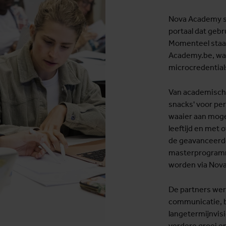
Nova Academy sp
portaal dat gebr
Momenteel staan
Academy.be, wa
microcredential
Van academische 
snacks' voor per
waaier aan mogel
leeftijd en met 
de geavanceerde
masterprogramma
worden via Nov
De partners wer
communicatie, b
langetermijnvis
verdere groei e