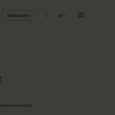
Steun ons
Naar zoeken
nl
Open menu
nl
en
fr
t
ingen en versterkt