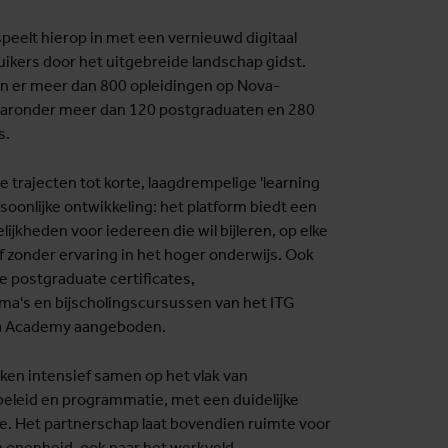
eelt hierop in met een vernieuwd digitaal
uikers door het uitgebreide landschap gidst.
 er meer dan 800 opleidingen op Nova-
aronder meer dan 120 postgraduaten en 280
s.
trajecten tot korte, laagdrempelige 'learning
soonlijke ontwikkeling: het platform biedt een
ijkheden voor iedereen die wil bijleren, op elke
of zonder ervaring in het hoger onderwijs. Ook
 postgraduate certificates,
's en bijscholingscursussen van het ITG
a Academy aangeboden.
ken intensief samen op het vlak van
eleid en programmatie, met een duidelijke
ie. Het partnerschap laat bovendien ruimte voor
n openheid, ook naar het werkveld.