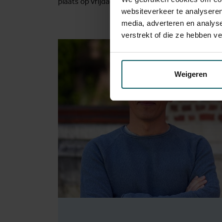
plaats op vrijdag 29 mei aan de Erasmushogesch
websiteverkeer te analyseren
media, adverteren en analys
verstrekt of die ze hebben v
Weigeren