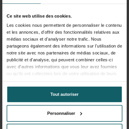
cours AIM, en collaboration avec l'IMT, intitulé «
Maîtrise de la résistance aux antimicrobiens et
Ce site web utilise des cookies.
contrôle des infections ». Le cours comprenait des
Les cookies nous permettent de personnaliser le contenu
conférences données par le personnel de l'IMTAvH,
et les annonces, d'offrir des fonctionnalités relatives aux
des collègues d'autres pays d'Amérique latine et des
médias sociaux et d'analyser notre trafic. Nous
experts de l'IMT.
partageons également des informations sur l'utilisation de
notre site avec nos partenaires de médias sociaux, de
publicité et d'analyse, qui peuvent combiner celles-ci
avec d'autres informations que vous leur avez fournies
ou qu'ils ont collectées lors de votre utilisation de leurs
Identification de biomarqueurs
services.
des arbovirus pour de nouveaux
Tout autoriser
outils de diagnostic (2022)
Personnaliser
Francesca Falconi
, scientifique péruvienne et
doctorante de l'IMT en 2022, s'est concentrée sur