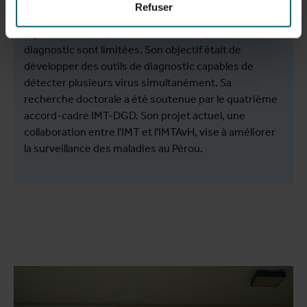
l'identification de biomarqueurs pour les arbovirus,
Refuser
agents causaux communs des maladies fébriles
aiguës en Amérique latine, dont les capacités de
diagnostic sont limitées. Son objectif était de
développer des outils de diagnostic capables de
détecter plusieurs virus simultanément. Sa
recherche doctorale a été soutenue par le quatrième
accord-cadre IMT-DGD. Son projet actuel, une
collaboration entre l'IMT et l'IMTAvH, vise à améliorer
la surveillance des maladies au Pérou.