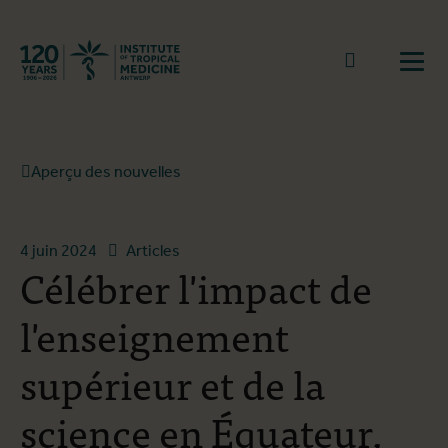
Retourner à la page d'accueil
go to sear
Ouvr
Aperçu des nouvelles
4 juin 2024
Articles
Célébrer l'impact de
l'enseignement
supérieur et de la
science en Équateur,