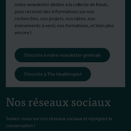
spécialisé chez Ecodevelopment, en
N
notre newsletter dédiée à la collecte de fonds,
Grèce, grâce au soutien d'une bourse de
d
pour recevoir des informations sur nos
mobilité Erasmus+.
p
recherches, nos projets, nos idées, nos
œ
événements à venir, nos formations, et bien plus
l
encore !
s
i
l
S'inscrire à notre newsletter générale
p
c
S'inscrire à The Healthropist
Nos réseaux sociaux
Suivez-nous sur nos réseaux sociaux et rejoignez la
conversation !