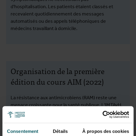
d'hospitalisation. Les patients étaient classés et
recevaient quotidiennement des messages
automatisés ou des appels téléphoniques de
médecins travaillant à domicile.
Organisation de la première
édition du cours AIM (2022)
La résistance aux antimicrobiens (RAM) reste une
menace croissante pour la santé publique. L'IMTAvH,
institut de pointe dans le domaine de la RAM et de la
surveillance microbiologique, joue un rôle crucial dans
le plan d'action national du Pérou sur la RAM. En 2022,
Consentement
Détails
À propos des cookies
l'IMTAvH a organisé la
première édition péruvienne
du