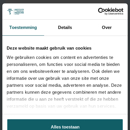
WHO-testlaboratorium
Toestemming
Details
Over
Open
Deze website maakt gebruik van cookies
We gebruiken cookies om content en advertenties te
personaliseren, om functies voor social media te bieden
en om ons websiteverkeer te analyseren. Ook delen we
Nationaal
informatie over uw gebruik van onze site met onze
Referentielaboratorium voor
partners voor social media, adverteren en analyse. Deze
partners kunnen deze gegevens combineren met andere
Infectie- en Tropische Ziekten
informatie die u aan ze heeft verstrekt of die ze hebben
verzameld op basis van uw gebruik van hun services.
Open
Alles toestaan