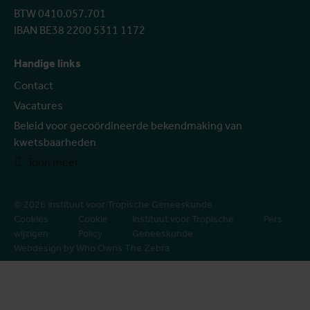
BTW 0410.057.701
IBAN BE38 2200 5311 1172
Handige links
Contact
Vacatures
Beleid voor gecoördineerde bekendmaking van
kwetsbaarheden
Toon meer
© 2026 Instituut voor Tropische Geneeskunde
Cookies
Cookie
Instituut voor Tropische
Pers
wijzigen
Policy
Geneeskunde
Webdesign by Who Owns The Zebra