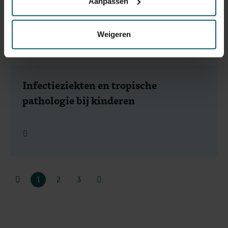
Aanpassen
Lees meer
Weigeren
Infectieziekten en tropische
pathologie bij kinderen
Lees meer
1
2
3