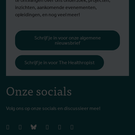
te ontvangen over ons onderzoek, projecten,
inzichten, aankomende evenementen,
opleidingen, en nog veel meer!
Schrijf je in voor onze algemene
nieuwsbrief
Schrijf je in voor The Healthropist
Onze socials
Volg ons op onze socials en discussieer mee!
facebook
instagram
bluesky
linkedIn
youtube
vimeo