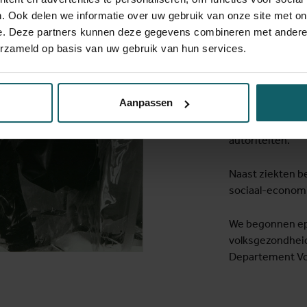
onder
. Ook delen we informatie over uw gebruik van onze site met on
e. Deze partners kunnen deze gegevens combineren met andere i
Goed academisch
erzameld op basis van uw gebruik van hun services.
onderzoek. Daa
meer onderzoek i
Aanpassen
Het gevolg? We 
werken samen met
autoriteiten.
Naast ziekten 
sociaal-economi
We begonnen ep
volksgezondheid
Departement Vo