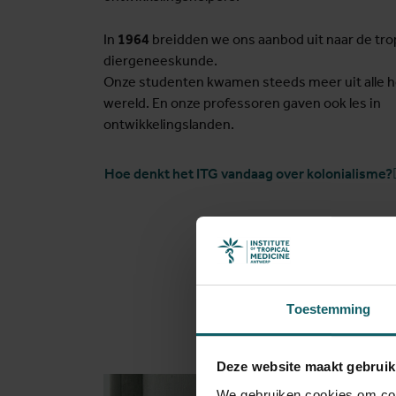
In
1964
breidden we ons aanbod uit naar de tro
diergeneeskunde.
Onze studenten kwamen steeds meer uit alle 
wereld. En onze professoren gaven ook les in
ontwikkelingslanden.
Hoe denkt het ITG vandaag over kolonialisme?
Toestemming
Deze website maakt gebruik
We gebruiken cookies om cont