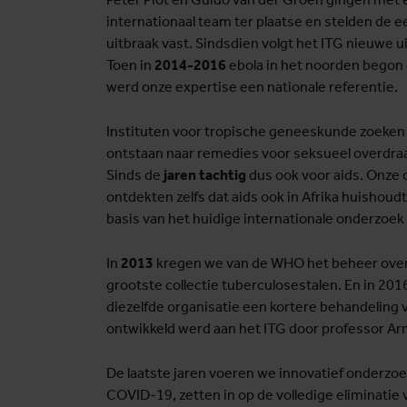
internationaal team ter plaatse en stelden de e
uitbraak vast. Sindsdien volgt het ITG nieuwe u
Toen in
2014-2016
ebola in het noorden begon 
werd onze expertise een nationale referentie.
Instituten voor tropische geneeskunde zoeken 
ontstaan naar remedies voor seksueel overdra
Sinds de
jaren tachtig
dus ook voor aids. Onze
ontdekten zelfs dat aids ook in Afrika huishoud
basis van het huidige internationale onderzoek 
In
2013
kregen we van de WHO het beheer over
grootste collectie tuberculosestalen. En in 20
diezelfde organisatie een kortere behandeling v
ontwikkeld werd aan het ITG door professor A
De laatste jaren voeren we innovatief onderzoe
COVID-19, zetten in op de volledige eliminatie 