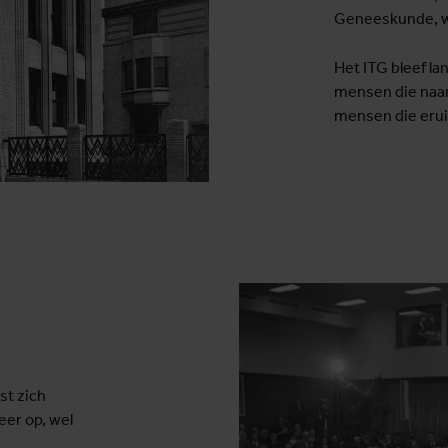
Geneeskunde, w
Het ITG bleef la
mensen die naar
mensen die erui
st zich
eer op, wel