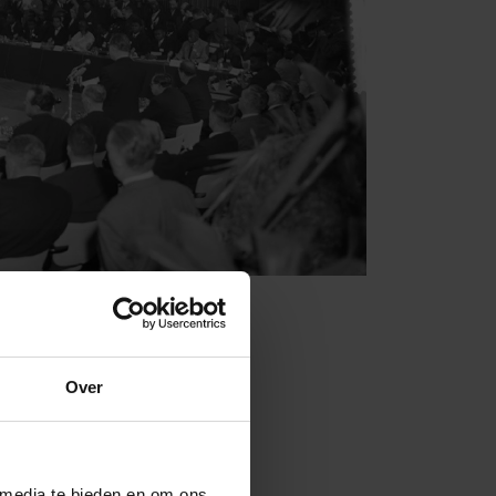
Over
schappelijk
 media te bieden en om ons