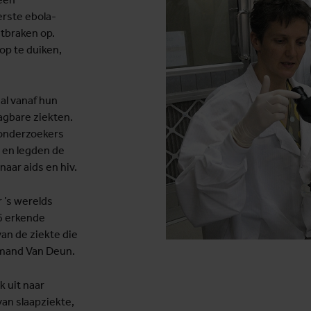
erste ebola-
itbraken op.
op te duiken,
al vanaf hun
agbare ziekten.
 onderzoekers
t en legden de
naar aids en hiv.
 ’s werelds
16 erkende
an de ziekte die
rmand Van Deun.
k uit naar
van slaapziekte,