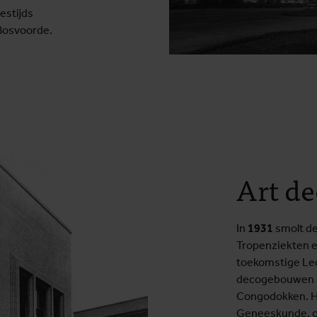
estijds
-Bosvoorde.
Art d
In
1931
smolt de
Tropenziekten e
toekomstige Leop
decogebouwen i
Congodokken. He
Geneeskunde, of