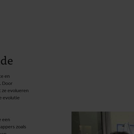
nde
te en
. Door
t ze evolueren
e evolutie
e een
happers zoals
een