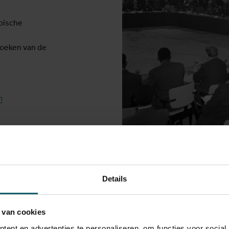
pische
hoeken van de
Details
Weten
 van cookies
ent en advertenties te personaliseren, om functies voor social