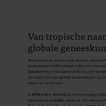
Van tropische naar
globale geneesku
Verwaarloosde ziekten zoals dengue, slaapziek
leishmaniase treffen elk jaar miljoenen mensen
globalisering en klimaatverandering zien we da
van tropische naar globale aandoeningen. En di
volgen we op de voet.
In
1976
brak in Yambuku in het toenmalige Zaïr
mysterieuze dodelijke ziekte uit. ITG-wetensc
Peter Piot en Guido van der Groen gingen met 