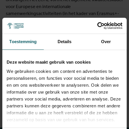
voor Europese en internationale
samenwerkingsactiviteiten (in het kader van Erasmus+-
acties) voor hogeronderwijsinstellingen.
Het ECHE werd toegekend op grond van de
Erasmus
beleidsverklaring
en het statuut van het ITG. De
Toestemming
Details
Over
beleidsverklaring van het instituut omvat:
Deze website maakt gebruik van cookies
zijn internationale strategie;
zijn uitvoeringsstrategie van internationale
We gebruiken cookies om content en advertenties te
samenwerkingsprojecten;
personaliseren, om functies voor social media te bieden
de impact van Erasmus+ op zijn onderwijs.
en om ons websiteverkeer te analyseren. Ook delen we
informatie over uw gebruik van onze site met onze
partners voor social media, adverteren en analyse. Deze
partners kunnen deze gegevens combineren met andere
informatie die u aan ze heeft verstrekt of die ze hebben
Blijf op de hoogte
verzameld op basis van uw gebruik van hun services.