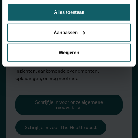
van onze
Alles toestaan
activiteiten
Aanpassen
Schrijf je in voor onze algemene nieuwsbrief en
The Healthropist, onze nieuwsbrief
Weigeren
fondsenwerving, om (twee)maandelijkse updates
te ontvangen over ons onderzoek, projecten,
inzichten, aankomende evenementen,
opleidingen, en nog veel meer!
Schrijf je in voor onze algemene
nieuwsbrief
Schrijf je in voor The Healthropist