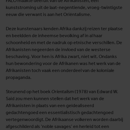
FALO maakte deel uit van de Afrikanisten, een
kunststroming uit de laat-negentiende, vroeg-twintigste
eeuw die verwant is aan het Oriëntalisme.
Deze kunstenaars kenden Afrika dankzij reizen ter plaatse
en beeldden de inheemse bevolking af in al haar
schoonheid en met de nadruk op etnische verschillen. De
Afrikanisten negeerden de invloed van de westerse
beschaving. Voor hen is Afrika zwart, niet wit. Ondanks
hun bewondering voor de Afrikanen was het werk van de
Afrikanisten toch vaak een onderdeel van de koloniale
propaganda.
Steunend op het boek
Orientalism
(1978) van Edward W.
Said zou men kunnen stellen dat het werk van de
Afrikanisten in plaats van een geïdealiseerd
gedachtengoed een essentialistisch gedachtengoed
vertegenwoordigt. De Afrikaanse volkeren worden daarbij
afgeschilderd als ‘noble savages’ en herleid tot een