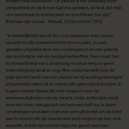
intellect van individuen. De zwarte is me oneindig meer
sympathiek en als ik hun taal zou spreken, denk ik dat mijn
reis tweemaal zo interessant en vruchtbaar zou zijn.”
Brief aan zijn vrouw - Matadi, 23 december 1932
“In werkelijkheid wordt de crisis waarover men zoveel
spreekt en die zoveel onrecht veroorzaakt, in veel
gevallen uitgelokt door een routinegeest en een gebrek
aan assimilatie van de huidige behoeften. Men maait het
luchtvaartkamp van Luluabourg resoluut weg en geen
enkel vliegtuig landt er nog. Men onderhandelt over de
prijs van het werk van een zwarte en hij wordt gedwongen
uitputtende taken uit te voeren die geen steek houden. Er
is geen enkele blanke die niet moppert over de
werkvaardigheden van de zwarte, maar anderzijds vindt
men het meer dan gepast om hem een half uur te laten
rondhangen vooraleer men een arm uitsteekt om de brief
aan te nemen die de zwarte met veel respect op een stok
aanreikt. Ik heb een veel te logische geest voor een