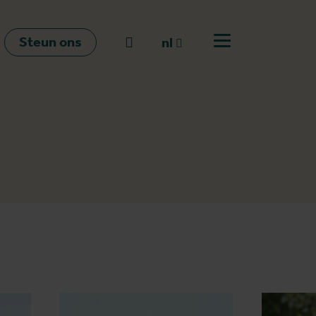
Steun ons
Naar zoeken
nl
Open menu
nl
en
fr