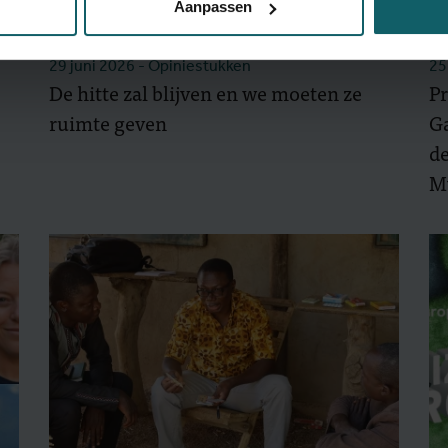
Aanpassen
29 juni 2026
- Opiniestukken
25
De hitte zal blijven en we moeten ze
Pr
ruimte geven
G
de
M