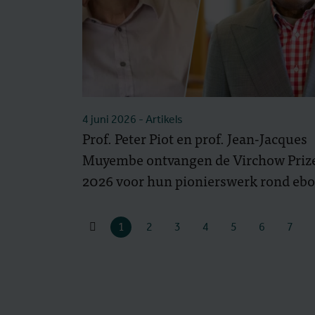
4 juni 2026
- Artikels
Prof. Peter Piot en prof. Jean-Jacques
Muyembe ontvangen de Virchow Priz
2026 voor hun pionierswerk rond ebo
1
2
3
4
5
6
7