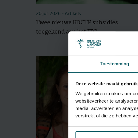
20 juli 2026
- Artikels
Twee nieuwe EDCTP subsidies
toegekend aan het ITG
Toestemming
Deze website maakt gebruik
We gebruiken cookies om cont
websiteverkeer te analyseren
media, adverteren en analys
verstrekt of die ze hebben v