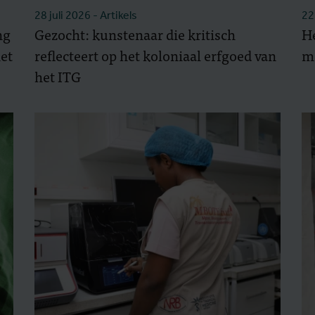
28 juli 2026
- Artikels
22
ng
Gezocht: kunstenaar die kritisch
H
het
reflecteert op het koloniaal erfgoed van
mo
het ITG