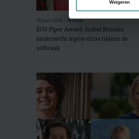
Weigeren
30 juni 2026
- Artikels
EOS Pipet Award: Isabel Brosius
onderzocht mpox-virus tijdens de
uitbraak