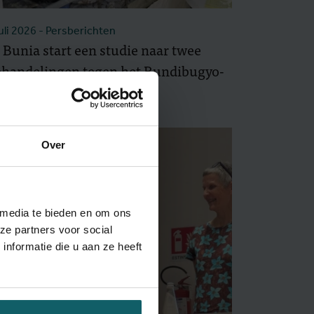
juli 2026
- Persberichten
 Bunia start een studie naar twee
ehandelingen tegen het Bundibugyo-
rus
Over
 media te bieden en om ons
ze partners voor social
nformatie die u aan ze heeft