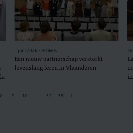
1 juni 2026
- Artikels
18
Een nieuw partnerschap versterkt
La
e
levenslang leren in Vlaanderen
un
la
i
8
9
10
...
37
38