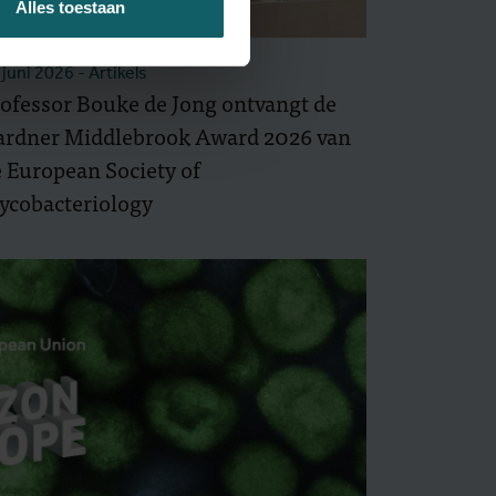
Alles toestaan
 juni 2026
- Artikels
ofessor Bouke de Jong ontvangt de
ardner Middlebrook Award 2026 van
 European Society of
ycobacteriology