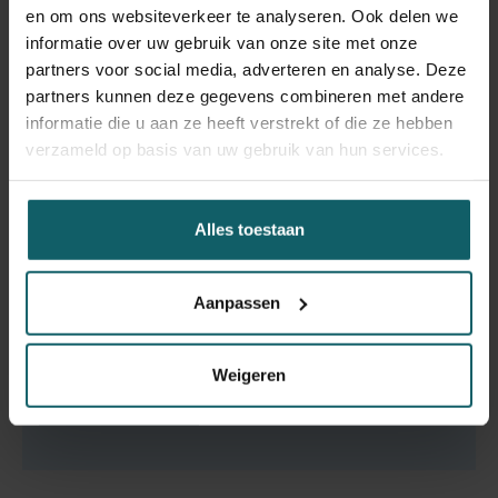
arbeidsovereenkomst.
Bekijk onze openstaande
en om ons websiteverkeer te analyseren. Ook delen we
onderzoeksposities.
informatie over uw gebruik van onze site met onze
partners voor social media, adverteren en analyse. Deze
partners kunnen deze gegevens combineren met andere
informatie die u aan ze heeft verstrekt of die ze hebben
verzameld op basis van uw gebruik van hun services.
Traject: Junior onderzoeker
Alles toestaan
Hoofdvereiste:
Je doet onderzoek in het kader van
een specifiek onderzoeksproject of meerdere
Aanpassen
projecten.
ITG-medewerker:
Je bent ITG-medewerker met een
Weigeren
arbeidsovereenkomst.
Bekijk onze openstaande
onderzoeksposities.